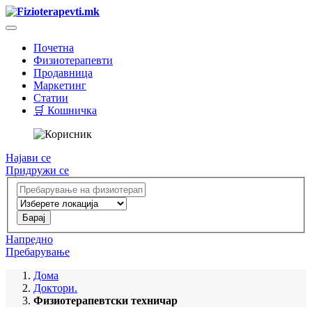
Почетна
Физиотерапевти
Продавница
Маркетинг
Статии
🛒 Кошничка
Најави се
Придружи се
Напредно
Пребарување
Дома
Доктори.
Физиотерапевтски техничар