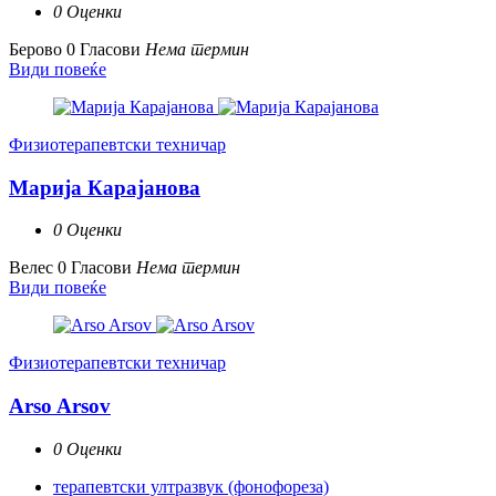
0 Оценки
Берово
0 Гласови
Нема термин
Види повеќе
Физиотерапевтски техничар
Марија Карајанова
0 Оценки
Велес
0 Гласови
Нема термин
Види повеќе
Физиотерапевтски техничар
Arso Arsov
0 Оценки
терапевтски ултразвук (фонофореза)