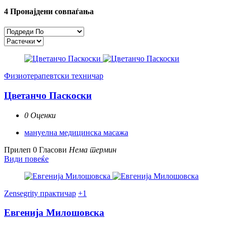
4
Пронајдени совпаѓања
Физиотерапевтски техничар
Цветанчо Паскоски
0 Оценки
мануелна медицинска масажа
Прилеп
0 Гласови
Нема термин
Види повеќе
Zensegrity практичар
+1
Евгенија Милошовска