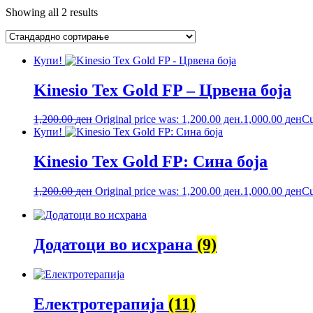
Showing all 2 results
Купи!
Kinesio Tex Gold FP – Црвена боја
1,200.00
ден
Original price was: 1,200.00 ден.
1,000.00
ден
Cu
Купи!
Kinesio Tex Gold FP: Сина боја
1,200.00
ден
Original price was: 1,200.00 ден.
1,000.00
ден
Cu
Додатоци во исхрана
(9)
Електротерапија
(11)