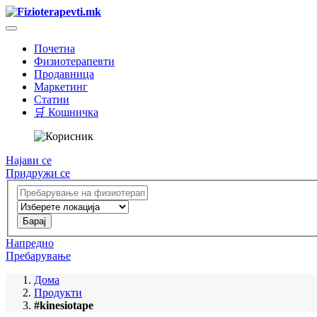
Почетна
Физиотерапевти
Продавница
Маркетинг
Статии
🛒 Кошничка
Најави се
Придружи се
Напредно
Пребарување
Дома
Продукти
#kinesiotape