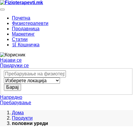
Почетна
Физиотерапевти
Продавница
Маркетинг
Статии
🛒 Кошничка
Најави се
Придружи се
Напредно
Пребарување
Дома
Продукти
половни уреди