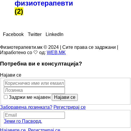
физиотерапевти
(2)
Facebook
Twitter
LinkedIn
Физиотерапевти.мк © 2024 | Сите права се задржани |
Изработено со 🤍 од:
WEB.MK
Потребна ви е консултација?
Најави се
Задржи ме најавен
Заборавена лозинката?
Регистрирај се
Земи го Пасворд.
Најавете се.
Регистрирај се