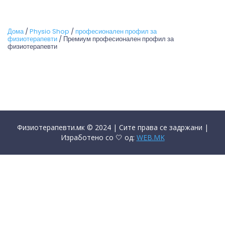
Дома
/
Physio Shop
/
професионален профил за
физиотерапевти
/ Премиум професионален профил за
физиотерапевти
Физиотерапевти.мк © 2024 | Сите права се задржани |
Изработено со 🤍 од:
WEB.MK