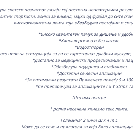
дува светски познатиот дизајн кој постигна неповторливи резул
тни спортисти, воини за викенд, мајки од фудбал до сите (кои 
висококвалитетна лента која обезбедува постојани и сиг
*Високо квалитетен памук за дишење и удобн
*Хипоалергично и без латекс
*Водоотпорен
ко ниво на стимулација за да се таргетираат длабоки мускули,
*Достапно за медицински професионалци и па
*Обезбедува поддршка и стабилност
*Достапни се лесни апликации
*За оптимални резултати Применете помеѓу 0 и 100
*Се препорачува за апликациите I и Y Strips T
Што има внатре
1 ролна несечена кинезио текс лента.
Големина: 2 инчи Ш x 4 m L
Може да се сече и прилагоди за која било апликација