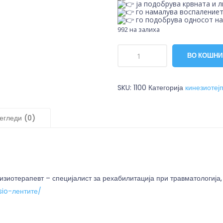
ја подобрува крвната и 
го намалува воспалениет
го подобрува односот на
992 на залиха
ВО КОШН
SKU:
1100
Категорија
кинезиотеј
егледи (0)
иотерапевт – специјалист за рехабилитација при травматологија, х
io-лентите/