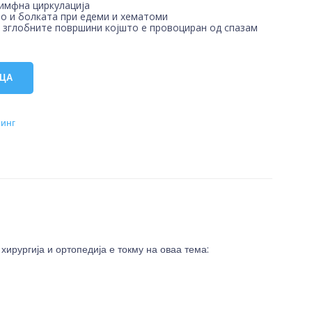
лимфна циркулација
о и болката при едеми и хематоми
 зглобните површини којшто е провоциран од спазам
ИЦА
пинг
ирургија и ортопедија е токму на оваа тема: