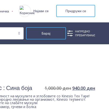
Најави се
Придружи се
ничка
НАПРЕДНО
ПРЕБАРУВАЊЕ
 : Сина боја
1,000.00
ден
940.00
ден
ност на мускулите и зглобовите со Kinesio Tex Tape!
иродно лекување на организмот, Kinesio тејпингот:
те на слабите мускули
замор, грчеви и болка