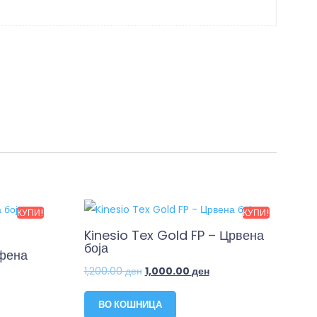
КУПИ!
КУПИ!
Kinesio Tex Gold FP – Црвена
боја
афена
1,200.00
ден
1,000.00
ден
ВО КОШНИЦА