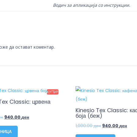
Водич за апликација со инструкции.
може да остават коментар.
КУПИ!
Tex Classic: црвена
Kinesio Tex Classic: к
боја (беж)
ен
940.00
ден
1,000.00
ден
940.00
ден
ШНИЦА