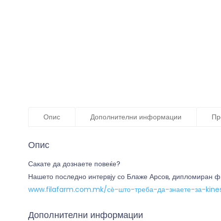
Опис
Дополнителни информации
Пр
Опис
Сакате да дознаете повеќе?
Нашето последно интервју со Блаже Арсов, дипломиран физ
www.filafarm.com.mk/сѐ-што-треба-да-знаете-за-kines
Дополнителни информации