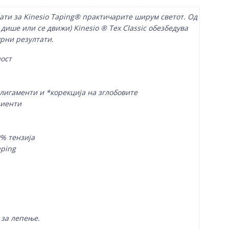
тати за Kinesio Taping® практичарите ширум светот. Од
дише или се движи) Kinesio ® Tex Classic обезбедува
урни резултати.
ост
 лигаменти и *корекција на зглобовите
циенти
% тензија
aping
 за лепење.