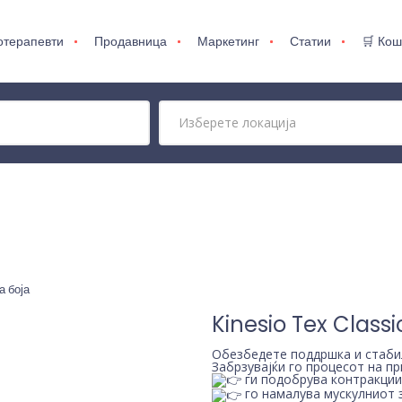
отерапевти
Продавница
Маркетинг
Статии
🛒 Кош
а боја
Kinesio Tex Classic
Обезбедете поддршка и стабил
Забрзувајќи го процесот на пр
ги подобрува контракции
го намалува мускулниот 