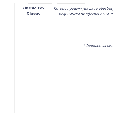
Kinesio Tex
Kinesio продолжува да го обезбе
Classic
медицински професионалци, ели
*Совршен за висо