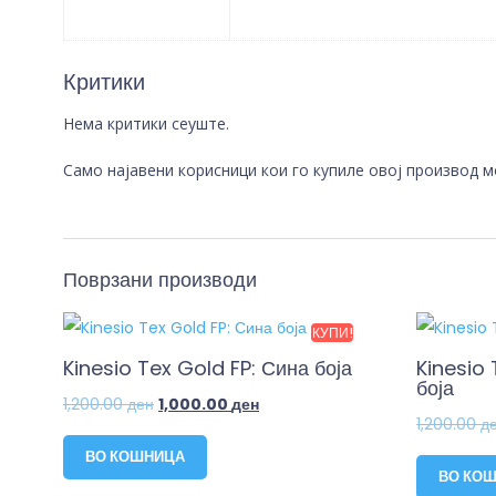
Критики
Нема критики сеуште.
Само најавени корисници кои го купиле овој производ 
Поврзани производи
КУПИ!
Kinesio Tex Gold FP: Сина боја
Kinesio 
боја
1,200.00
ден
1,000.00
ден
1,200.00
д
ВО КОШНИЦА
ВО КО