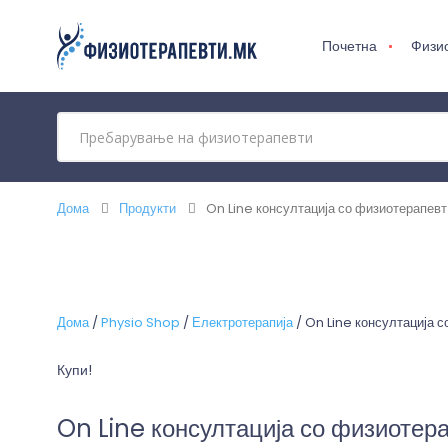
Почетна
Физи
Дома
Продукти
On Line консултација со физиотерапевт
Дома
/
Physio Shop
/
Електротерапија
/ On Line консултација 
Купи!
On Line консултација со физиотер