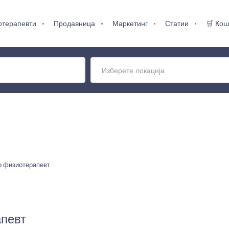
отерапевти
Продавница
Маркетинг
Статии
🛒 Кош
Изберете локација
со физиотерапевт
апевт