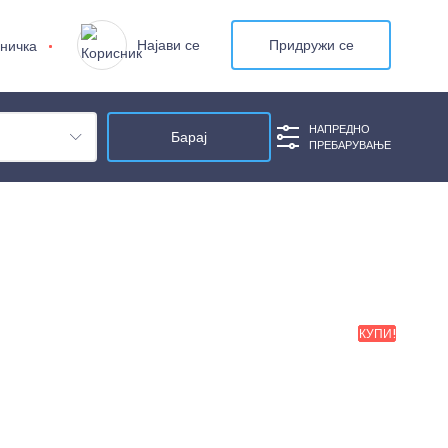
Најави се
Придружи се
ничка
НАПРЕДНО
ПРЕБАРУВАЊЕ
КУПИ!
КУПИ!
КУПИ!
КУПИ!
КУПИ!
КУПИ!