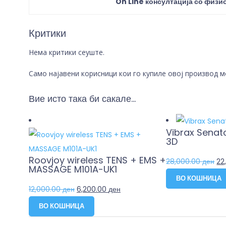
On Line консултација со физи
Критики
Нема критики сеуште.
Само најавени корисници кои го купиле овој производ 
Вие исто така би сакале…
Vibrax Senat
3D
Roovjoy wireless TENS + EMS +
28,000.00
ден
22
MASSAGE M101A-UK1
ВО КОШНИЦА
12,000.00
ден
6,200.00
ден
ВО КОШНИЦА