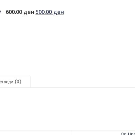
600.00
ден
500.00
ден
е
егледи (0)
On Lin