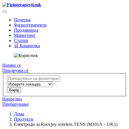
Почетна
Физиотерапевти
Продавница
Маркетинг
Статии
🛒 Кошничка
Најави се
Придружи се
Напредно
Пребарување
Дома
Продукти
Електроди за Roovjoy wireless TENS (M101A – UK1)