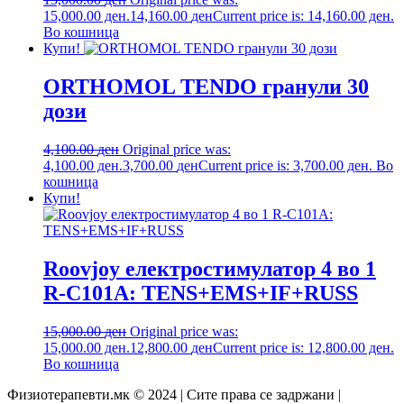
15,000.00 ден.
14,160.00
ден
Current price is: 14,160.00 ден.
Во кошница
Купи!
ORTHOMOL TENDO гранули 30
дози
4,100.00
ден
Original price was:
4,100.00 ден.
3,700.00
ден
Current price is: 3,700.00 ден.
Во
кошница
Купи!
Roovjoy електростимулатор 4 во 1
R-C101A: TENS+EMS+IF+RUSS
15,000.00
ден
Original price was:
15,000.00 ден.
12,800.00
ден
Current price is: 12,800.00 ден.
Во кошница
Физиотерапевти.мк © 2024 | Сите права се задржани |