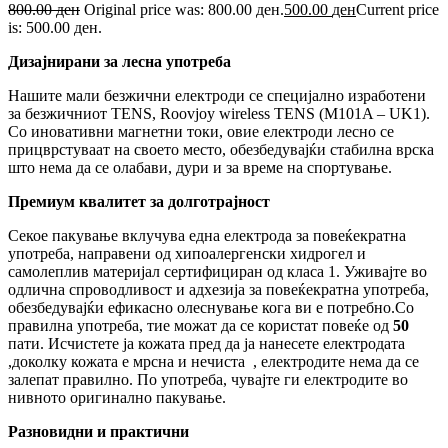
800.00
ден
Original price was: 800.00 ден.
500.00
ден
Current price
is: 500.00 ден.
Дизајнирани за лесна употреба
Нашите мали безжични електроди се специјално изработени
за безжичниот TENS, Roovjoy wireless TENS (M101A – UK1).
Со иновативни магнетни токи, овие електроди лесно се
прицврстуваат на своето место, обезбедувајќи стабилна врска
што нема да се олабави, дури и за време на спортување.
Премиум квалитет за долготрајност
Секое пакување вклучува една електрода за повеќекратна
употреба, направени од хипоалергенски хидрогел и
самолеплив материјал сертифициран од класа 1. Уживајте во
одлична спроводливост и адхезија за повеќекратна употреба,
обезбедувајќи ефикасно олеснување кога ви е потребно.Со
правилна употреба, тие можат да се користат повеќе од
50
пати. Исчистете ја кожата пред да ја нанесете електродата
,доколку кожата е мрсна и нечиста , електродите нема да се
залепат правилно. По употреба, чувајте ги електродите во
нивното оригинално пакување.
Разновидни и практични