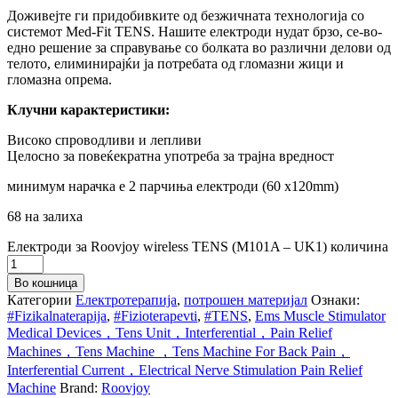
Доживејте ги придобивките од безжичната технологија со
системот Med-Fit TENS. Нашите електроди нудат брзо, се-во-
едно решение за справување со болката во различни делови од
телото, елиминирајќи ја потребата од гломазни жици и
гломазна опрема.
Клучни карактеристики:
Високо спроводливи и лепливи
Целосно за повеќекратна употреба за трајна вредност
минимум нарачка е 2 парчиња електроди (60 x120mm)
68 на залиха
Електроди за Roovjoy wireless TENS (M101A – UK1) количина
Во кошница
Категории
Електротерапија
,
потрошен материјал
Ознаки:
#Fizikalnaterapija
,
#Fizioterapevti
,
#TENS
,
Ems Muscle Stimulator
Medical Devices，Tens Unit，Interferential，Pain Relief
Machines，Tens Machine ，Tens Machine For Back Pain，
Interferential Current，Electrical Nerve Stimulation Pain Relief
Machine
Brand:
Roovjoy