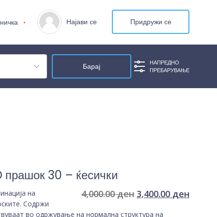
Најави се
Придружи се
ничка
НАПРЕДНО
ПРЕБАРУВАЊЕ
прашок 30 – ќесички
4,000.00
ден
3,400.00
ден
инација на
оските. Содржи
твуваат во одржување на нормална структура на