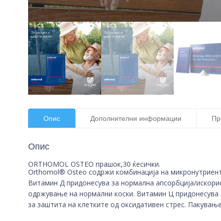
Опис
Дополнителни информации
Пр
Опис
ORTHOMOL OSTEO прашок,30 ќесички.
Orthomol® Osteo содржи комбинација на микронутриенти
Витамин Д придонесува за нормална апсорбција/искорис
одржување на нормални коски. Витамин Ц придонесува з
за заштита на клетките од оксидативен стрес. Пакување 