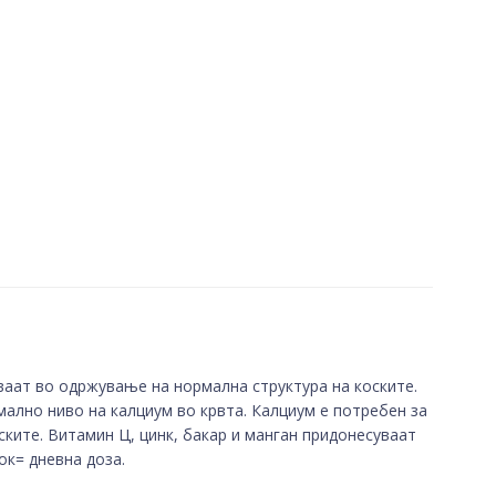
ваат во одржување на нормална структура на коските.
ално ниво на калциум во крвта. Калциум е потребен за
ките. Витамин Ц, цинк, бакар и манган придонесуваат
ок= дневна доза.