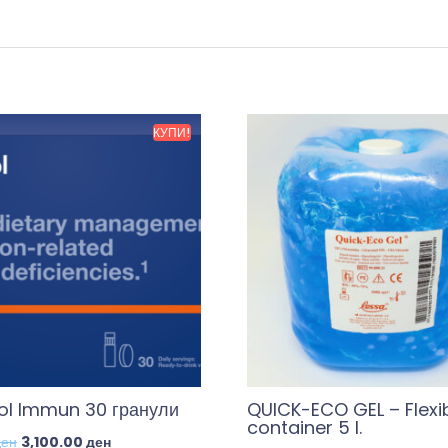
КУПИ!
l Immun 30 гранули
QUICK-ECO GEL – Flexi
container 5 l.
ден
3,100.00
ден