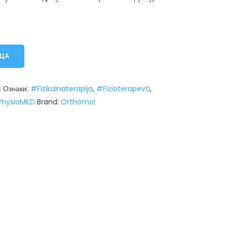
ИЦА
а
Ознаки:
#Fizikalnaterapija
,
#Fizioterapevti
,
hysioMKD
Brand:
Orthomol