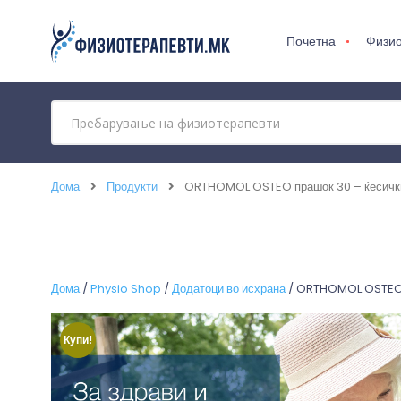
Почетна
Физио
Дома
Продукти
ORTHOMOL OSTEO прашок 30 – ќесичк
Дома
/
Physio Shop
/
Додатоци во исхрана
/ ORTHOMOL OSTEO 
Купи!