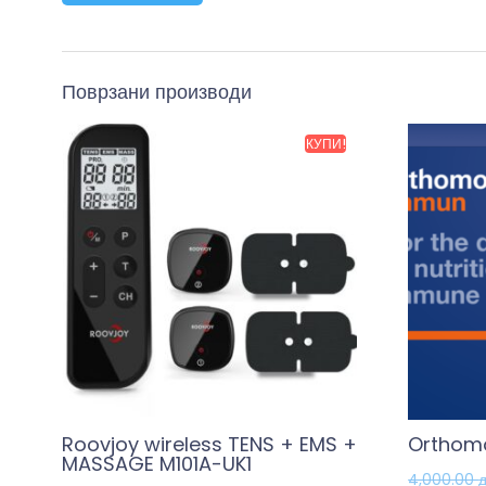
Поврзани производи
КУПИ!
Roovjoy wireless TENS + EMS +
Orthomo
MASSAGE M101A-UK1
4,000.00