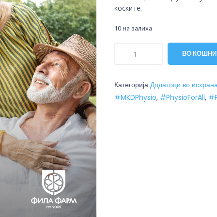
коските.
10 на залиха
ВО КОШН
Категорија
Додатоци во исхран
#MKDPhysio
,
#PhysioForAll
,
#P