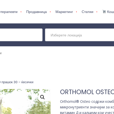
терапевти
Продавница
Маркетинг
Статии
Кош
Изберете локација
и
прашок 30 – ќесички
ORTHOMOL OSTEO 
Orthomol® Osteo содржи комб
микронутриенти значајни за к
витамин Д и калциум кои учес