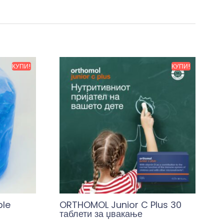
КУПИ!
КУПИ!
ble
ORTHOMOL Junior C Plus 30
таблети за џвакање