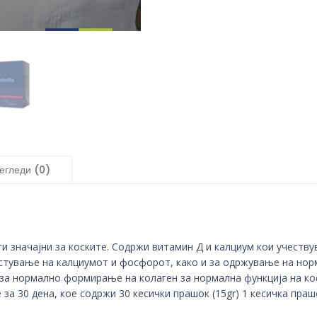
егледи (0)
 значајни за коските. Содржи витамин Д и калциум кои учеству
тување на калциумот и фосфорот, како и за одржување на норм
а нормално формирање на колаген за нормална функција на кос
за 30 дена, кое содржи 30 кесички прашок (15gr) 1 кесичка праш