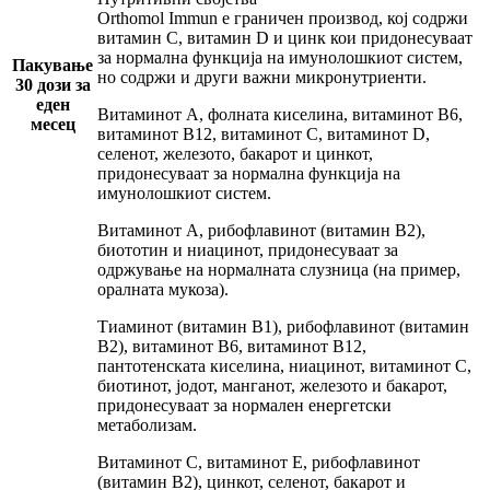
Orthomol Immun е граничен производ, кој содржи
витамин C, витамин D и цинк кои придонесуваат
за нормална функција на имунолошкиот систем,
Пакување
но содржи и други важни микронутриенти.
30 дози за
еден
Витаминот A, фолната киселина, витаминот B6,
месец
витаминот B12, витаминот C, витаминот D,
селенот, железото, бакарот и цинкот,
придонесуваат за нормална функција на
имунолошкиот систем.
Витаминот A, рибофлавинот (витамин B2),
биототин и ниацинот, придонесуваат за
одржување на нормалната слузница (на пример,
оралната мукоза).
Тиаминот (витамин B1), рибофлавинот (витамин
B2), витаминот B6, витаминот B12,
пантотенската киселина, ниацинот, витаминот C,
биотинот, јодот, манганот, железото и бакарот,
придонесуваат за нормален енергетски
метаболизам.
Витаминот C, витаминот E, рибофлавинот
(витамин B2), цинкот, селенот, бакарот и