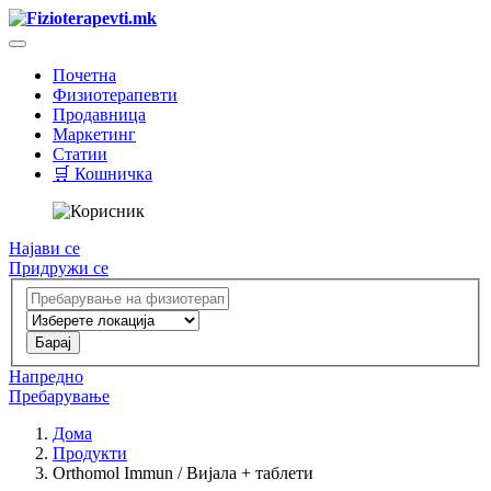
Почетна
Физиотерапевти
Продавница
Маркетинг
Статии
🛒 Кошничка
Најави се
Придружи се
Напредно
Пребарување
Дома
Продукти
Orthomol Immun / Вијала + таблети