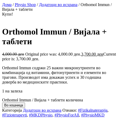
Дома
/
Physio Shop
/
Додатоци во исхрана
/ Orthomol Immun /
Вијала + таблети
Купи!
Orthomol Immun / Вијала +
таблети
4,000.00
ден
Original price was: 4,000.00 ден.
3,700.00
ден
Current
price is: 3,700.00 ден.
Orthomol Immun содржи 25 важни микронутриенти во
комбинација од витамини, фитонутриенти и елементи во
трагови. Производот има докажан успех и 30 годишна
доверба во медицинските практики.
1 на залиха
Orthomol Immun / Вијала + таблети количина
Во кошница
Категорија
Додатоци во исхрана
Ознаки:
#Fizikalnaterapija
,
#Fizioterapevti
,
#MKDPhysio
,
#PhysioForAll
,
#PhysioMKD