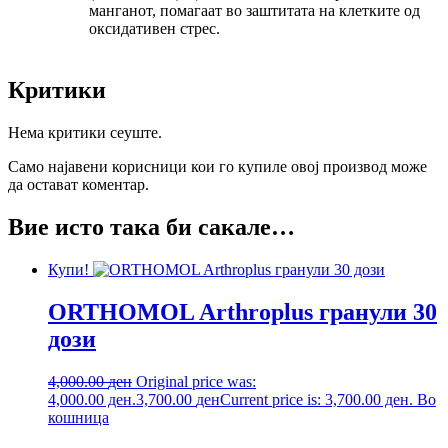
манганот, помагаат во заштитата на клетките од
оксидативен стрес.
Критики
Нема критики сеуште.
Само најавени корисници кои го купиле овој производ може
да остават коментар.
Вие исто така би сакале…
Купи!
ORTHOMOL Arthroplus гранули 30
дози
4,000.00
ден
Original price was:
4,000.00 ден.
3,700.00
ден
Current price is: 3,700.00 ден.
Во
кошница