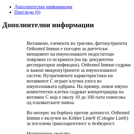
Дополнителни информации
Прегледи (0)
Дополнителни информации
Витамини, елементи во трагови, фитонутриенти
Orthomol Immun е погоден за диететски
менаџмент на имунолошките недостатоци
поврзани со исхраната (на пр. рекурентни
респираторни инфекции). Orthomol Immun содржи
и важни микронутриенти за имунолошкиот
систем. Нутритивните карактеристики на
витаминот C играат клучна улога во
имунолошката одбрана. На пример, некои имуно
компетентни клетки содржат концентрација на
витамин C која е околу 10 до 100 пати повисока
од плазматските нивоа.
Во интерес на борбата против допингот, Orthomol
Immun е вклучен во Kölner Liste® (Cologne List®)
за поголема транспарентност и безбедност.
Нутритивни својства