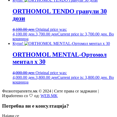
Купи!
ORTHOMOL TENDO гранули 30
дози
4,100.00
ден
Original price was:
4,100.00 ден.
3,700.00
ден
Current price is: 3,700.00 ден.
Во
кошница
Купи!
ORTHOMOL MENTAL-Ортомол
ментал х 30
4,000.00
ден
Original price was:
4,000.00 ден.
3,800.00
ден
Current price is: 3,800.00 ден.
Во
кошница
Физиотерапевти.мк © 2024 | Сите права се задржани |
Изработено со 🤍 од:
WEB.MK
Потребна ви е консултација?
Најави се