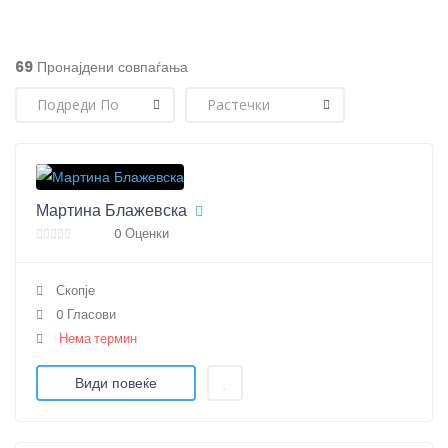
69
Пронајдени совпаѓања
Мартина Блажевска
0 Оценки
Скопје
0 Гласови
Нема термин
Види повеќе