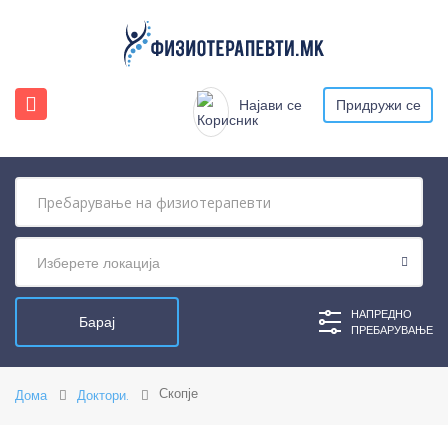
Најави се
Придружи се
Изберете локација
НАПРЕДНО
ПРЕБАРУВАЊЕ
Скопје
Дома
Доктори.