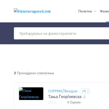
Почетна
Физи
2
Пронајдени совпаѓања
CUPPING/Вендузи
+5
Тања Ѓеорѓиевска
0 Оценки