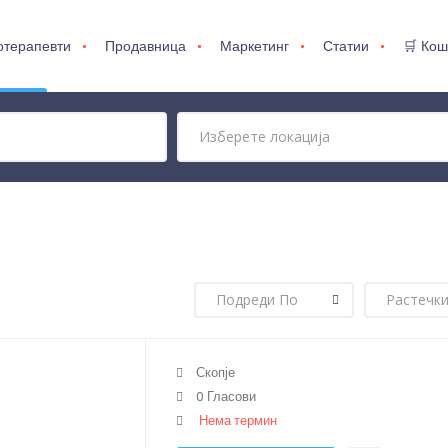
отерапевти
Продавница
Маркетинг
Статии
🛒 Кош
Скопје
0 Гласови
Нема термин