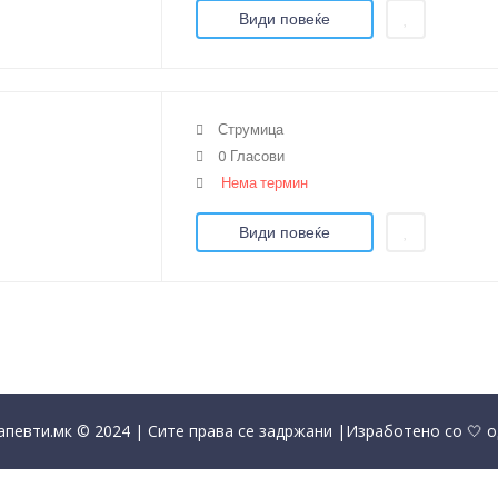
Види повеќе
Струмица
0 Гласови
Нема термин
Види повеќе
певти.мк © 2024 | Сите права се задржани |Изработено со 🤍 о