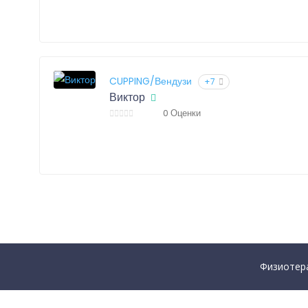
CUPPING/Вендузи
+7
Виктор
0 Оценки
Физиотера