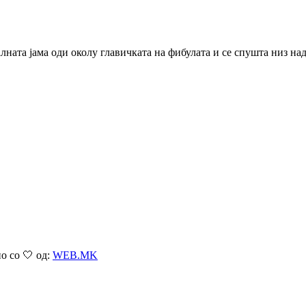
алната јама оди околу главичката на фибулата и се спушта низ н
о со 🤍 од:
WEB.MK