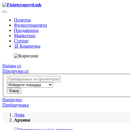
Почетна
Физиотерапевти
Продавница
Маркетинг
Статии
🛒 Кошничка
Најави се
Придружи се
Напредно
Пребарување
Дома
Архиви