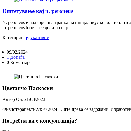
Оштетување кај n. peroneus
N. peroneus е надворешна гранка на ишијадикус кој од поплите
m. peroneus longus се дели на n. p...
Категории:
едукативни
09/02/2024
1 Допаѓа
0 Коментар
Цветанчо Паскоски
Автор Од: 21/03/2023
Физиотерапевти.мк © 2024 | Сите права се задржани |Изработен
Потребна ви е консултација?