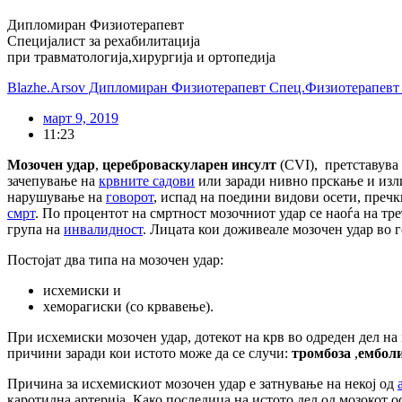
Дипломиран Физиотерапевт
Специјалист за рехабилитација
при травматологија,хирургија и ортопедија
Blazhe.Arsov Дипломиран Физиотерапевт Спец.Физиотерапевт з
март 9, 2019
11:23
Мозочен удар
,
цереброваскуларен инсулт
(CVI), претставув
зачепување на
крвните садови
или заради нивно прскање и изл
нарушување на
говорот
, испад на поедини видови осети, пречк
смрт
. По процентот на смртност мозочниот удар се наоѓа на тр
група на
инвалидност
. Лицата кои доживеале мозочен удар во 
Постојат два типа на мозочен удар:
исхемиски и
хеморагиски (со крвавење).
При исхемиски мозочен удар, дотекот на крв во одреден дел на
причини заради кои истото може да се случи:
т
ромбоза
,
е
мболи
Причина за исхемискиот мозочен удар е затнување на некој од
каротидна артерија. Како последица на истото дел од мозокот 