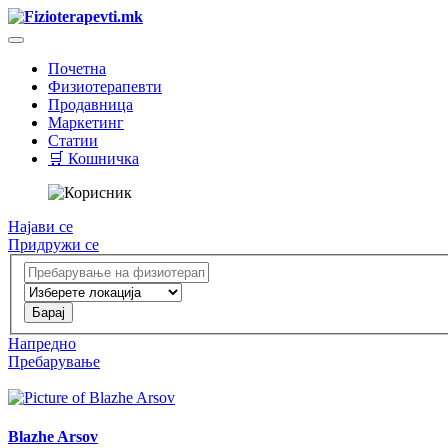
Почетна
Физиотерапевти
Продавница
Маркетинг
Статии
🛒 Кошничка
Најави се
Придружи се
Напредно
Пребарување
Blazhe Arsov