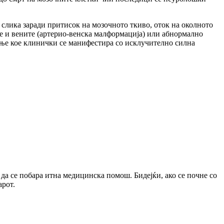
слика заради притисок на мозочното ткиво, оток на околното
те и вените (артерио-венска малформација) или абнормално
ење кое клинички се манифестира со исклучително силна
 да се побара итна медицинска помош. Бидејќи, ако се почне со
арот.