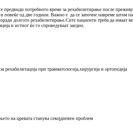
а се предвиди потребното време за рехабилитирање после прежив
 и повеќе од две години. Важно е да се започне навреме штом па
поради долгото рехабилитирање.Сите пациенти треба да имаат м
ција и истиот ќе го спроведуваат заедно.
а рехабилитација при травматологија,хирургија и ортопедија