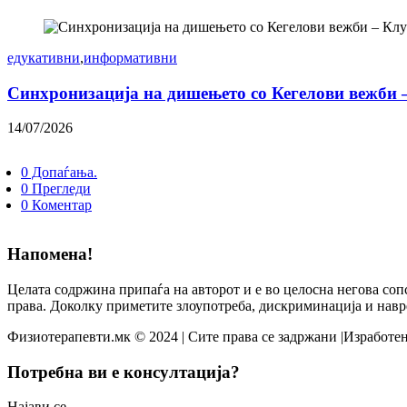
едукативни
,
информативни
Синхронизација на дишењето со Кегелови вежби 
14/07/2026
0 Допаѓања.
0 Прегледи
0 Коментар
Напомена!
Целата содржина припаѓа на авторот и е во целосна негова соп
права. Доколку приметите злоупотреба, дискриминација и навр
Физиотерапевти.мк © 2024 | Сите права се задржани |Изработен
Потребна ви е консултација?
Најави се