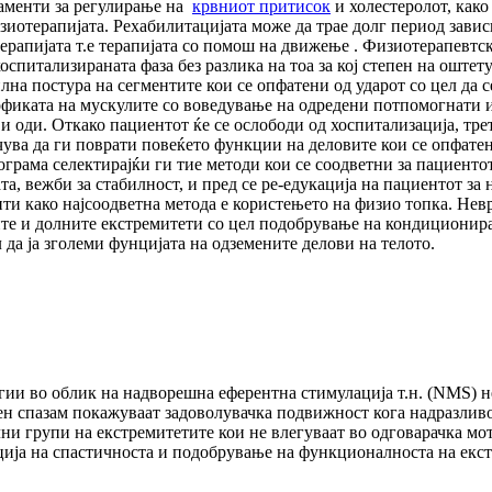
аменти за регулирање на
крвниот притисок
и холестеролот, како
зиотерапијата. Рехабилитацијата може да трае долг период зави
терапијата т.е терапијата со помош на движење . Физиотерапевт
спитализираната фаза без разлика на тоа за кој степен на оштет
вилна постура на сегментите кои се опфатени од ударот со цел да
трофиката на мускулите со воведување на одредени потпомогнати 
и и оди. Откако пациентот ќе се ослободи од хоспитализација, т
ува да ги поврати повеќето функции на деловите кои се опфатен
грама селектирајќи ги тие методи кои се соодветни за пациенто
та, вежби за стабилност, и пред се ре-едукација на пациентот з
енти како најсоодветна метода е користењето на физио топка. Н
ните и долните екстремитети со цел подобрување на кондиционира
 да ја зголеми фунцијата на одземените делови на телото.
егии во облик на надворешна еферентна стимулација т.н. (NMS
азен спазам покажуваат задоволувачка подвижност кога надразли
 групи на екстремитетите кои не влегуваат во одговарачка мо
ција на спастичноста и подобрување на функционалноста на екс