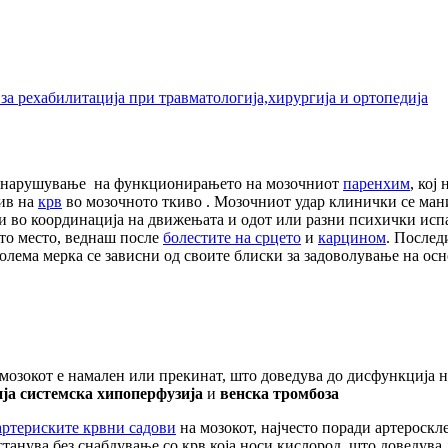
а рехабилитација при травматологија,хирургија и ортопедија
а нарушување на функционирањето на мозочниот
паренхим
, кој
ив на
крв
во мозочното ткиво . Мозочниот удар клинички се мани
и во координација на движењата и одот или разни психички испад
ето место, веднаш после
болестите на срцето
и
карцином
. Послед
голема мерка се зависни од своите блиски за задоволување на о
 мозокот е намален или прекинат, што доведува до дисфункција н
ја
системска хипоперфузија
и
в
енска тромбоз
а
артериските крвни садови
на мозокот, најчесто поради артероскл
останува без снабдување со крв која носи кислород, што доведув