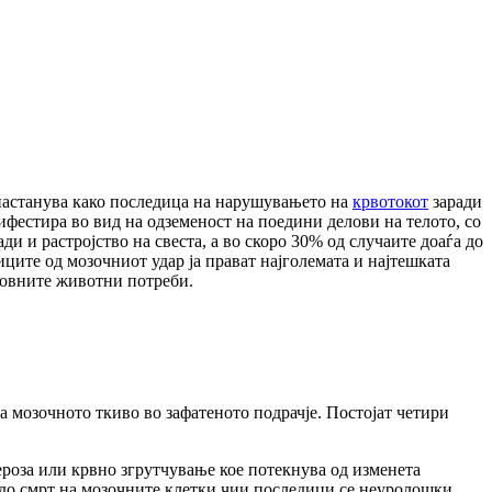
 настанува како последица на нарушувањето на
крвотокот
заради
фестира во вид на одземеност на поедини делови на телото, со
и и растројство на свеста, а во скоро 30% од случаите доаѓа до
иците од мозочниот удар ја прават најголемата и најтешката
сновните животни потреби.
а мозочното ткиво во зафатеното подрачје. Постојат четири
ероза или крвно згрутчување кое потекнува од изменета
а до смрт на мозочните клетки чии последици се неуролошки