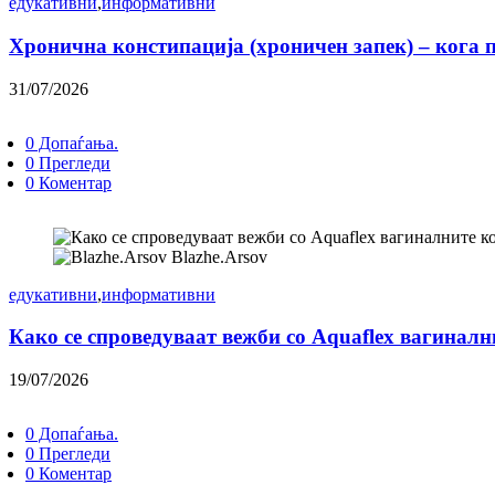
едукативни
,
информативни
Хронична констипација (хроничен запек) – кога 
31/07/2026
0 Допаѓања.
0 Прегледи
0 Коментар
Blazhe.Arsov
едукативни
,
информативни
Како се спроведуваат вежби со Aquaflex вагинал
19/07/2026
0 Допаѓања.
0 Прегледи
0 Коментар