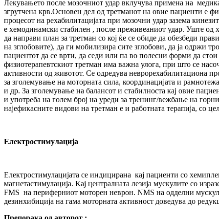
Лекувањето после мозочниот удар вклучува примена на медик
згрутчена крв.Основен дел од третманот на овие пациенти е фи
процесот на рехабилитацијата при мозочни удар зазема кинези
е хемодинамски стабилен , после преживеаниот удар. Уште од хо
да направи план за третман со кој ќе се обиде да обезбеди пра
на зглобовите), да ги мобилизира сите зглобови, да ја одржи 
пациентот да се врти, да седи или па во полесни форми да сто
физиотерапевтскиот третман има важна улога, при што се насоч
активности од животот. Се одредува неврорехабилитациона про
за зголемување на моторната сила, координацијата и рамнотежа
и др. За зголемување на балансот и стабилноста кај овие паци
и употреба на голем број на уреди за тренинг/вежбање на гор
најефикасните видови на третман е и работната терапија, со цел
Електростимулација
Електростимулацијата се индицирана кај пациенти со хемипл
магнетастимулација. Кај централната лезија мускулите со изр
FMS на периферниот моторен неврон. NMS на одделни мускулни
дезинхибиција на гама моторната активност доведува до редук
Препорака од авторот :