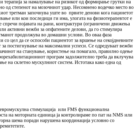
 и терапија за намалување на ризикот од формирање грутки на
сно од степенот на мозочниот удар. Несомнено водечко место во
скиот третман започнува уште во првите денови кога пацинетот
ување или кои последици ги има, улогата на физиотерапевтот е
 се спречи појавата на рани, контрактури (ограничени движења
или активни вежби за опфатените делови, да го стимулира
ретманот продолжува во домашни услови. Во оваа фаза
и со цел да се оспособи пациентот за вршење на секојдневните
т за постигнување на максимални успеси. Се одредуваат вежби
а начинот на станување, користење на помагало, правилно одење
еврорехабилитациониот програм задолжително треба да вклучува
ње на склетно мускулниот систем. Истотака како една од
) невромускулна стимулација или FМS функционална
воста на моторната единица ја контролираме по пат на NMS или
торна шема поради нарушена координација условно со
тремитетите.