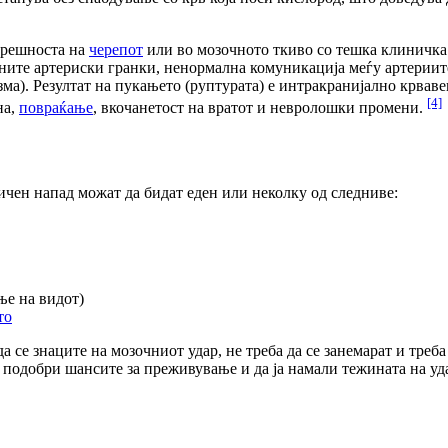
атрешноста на
черепот
или во мозочното ткиво со тешка клиничка 
итните артериски гранки, ненормална комуникација меѓу артерии
ма). Резултат на пукањето (руптурата) е интракранијално крвав
[4]
на,
повраќање
, вкочанетост на вратот и невролошки промени.
ичен напад можат да бидат еден или неколку од следниве:
ње на видот)
то
 се знаците на мозочниот удар, не треба да се занемарат и треба
 подобри шансите за преживување и да ја намали тежината на уд