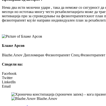
Нема два исти мозочни удари , така да неможе со сигурност д
месеци но истотака многу често рехабилитацијата може да трае
мотивација при за спроведување на физиотерапевтскиот план 
физиотерапевт кој ќе направи индивидуален план за рехабилита
Блаже Арсов
Blazhe.Arsov Дипломиран Физиотерапевт Спец.Физиотерапевт з
Сподели на:
Facebook
Twitter
LinkedIn
Email
Blazhe.Arsov