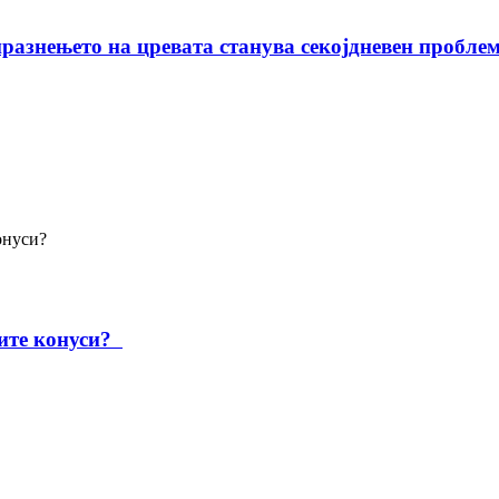
празнењето на цревата станува секојдневен пробле
ните конуси?