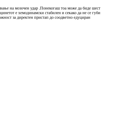
ување на мозочен удар .Понекогаш тоа може да биде шест
цинетот е хемодинамски стабилен и секако да не се губи
ожност за директен пристап до соодветно едуциран