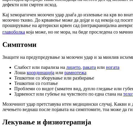
дефекти или смртен исход.
Кај хеморагичен мозочен удар доаѓа до излевање на крв во вн
мозочно ткиво. До крвавење може да дојде и од некоја од пос
проширување на артериски крвен сад (интракранијална аневриз
главоболка
која може, но не мора, на биде проследена со мачни
Симптоми
Знаците на предупредување за мозочен удар и за минлив исхем
Слабост или парализа на
лицето
,
раката
или
ногата
Лоша
координација
или
рамнотежа
Тешкотии со зборување или разбирање
Тешкотии со голтање
Проблеми со видот (заматен вид, дупло гледање или губе
Здрвеност или губење на чувството по една стана на
тело
Мозочниот удар претставува итен медицински случај. Какви и да
лечењето веднаш после појавата на симптомите, тоа може да ги
Лекување и физиотерапија