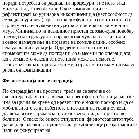
поради потребата од радикални процедури, тие исто така
може да бидат неизбежни. Овие компликации се
рефлектираат во уринарна инконтиненција (неспособност да
се задржи урината), еректилна дисфункција (импотенција) и
стриктура (стеснување) на уретрата или вратот на мочниот
меур. Минимално инвазивниот пристап овозможува подобар
преглед на структурите поради зголемување на сликата и
воедно намалување на појавата на компликации, особено
сексуална дисфункција. Одредени потешкотии со
споменатите може да постојат и до 6 месеци по операцијата,
кога земањето лекови за потенција може да помогне.
Трансуретралната простатектомија практично има минимален
ризик од компликации.
Физиотерапија после операција
По операцијата на простата, треба да се започне со
физиотерапија уште за време на престојот во болница, која ќе
има за цел да ве крене од кревет што е можно поскоро и да се
мобилизирате за да избегнете инфекции на градниот кош,
длабока венска тромбоза и, следствено, подолг престој во
болница. Откако ќе бидете отпуштени, физиотерапевтот трба
да ви даде насоки за процесот на рехабилитација која главните
цели се фокусираат на: