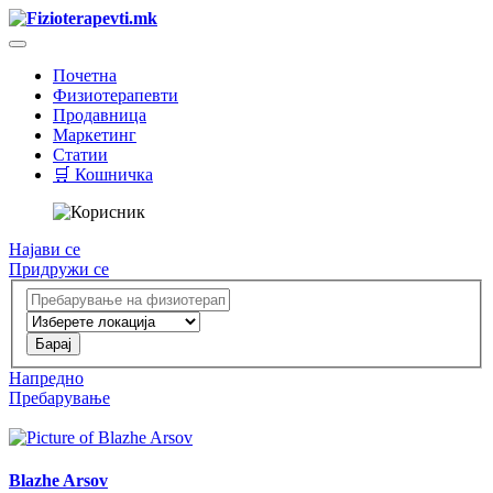
Почетна
Физиотерапевти
Продавница
Маркетинг
Статии
🛒 Кошничка
Најави се
Придружи се
Напредно
Пребарување
Blazhe Arsov