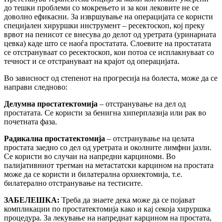
до тешки проблеми со мокрењето и за кои лековите не се
доволно ефикасни. За извршување на операцијата се користи
специјален хируршки инструмент – ресектоскоп, кој преку
врвот на пенисот се внесува до делот од уретрата (уринарната
цевка) каде што се наоѓа простатата. Слоевите на простатата
се отстрануваат со ресектоскоп, кои потоа се исплакнуваат со
течност и се отстрануваат на крајот од операцијата.
Во зависност од степенот на прогресија на болеста, може да се
направи следново:
Делумна простатектомија
– отстранување на дел од
простатата. Се користи за бенигна хиперплазија или рак во
почетната фаза.
Радикална простатектомија
– отстранување на целата
простата заедно со дел од уретрата и околните лимфни јазли.
Се користи во случаи на напредни карциноми. Во
палијативниот третман на метастатски карцином на простата
може да се користи и билатерална орхиектомија, т.е.
билатерално отстранување на тестисите.
ЗАБЕЛЕШКА:
Треба да знаете дека може да се појават
компликации по простатектомија како и кај секоја хируршка
процедура. За лекување на напреднат карцином на простата,