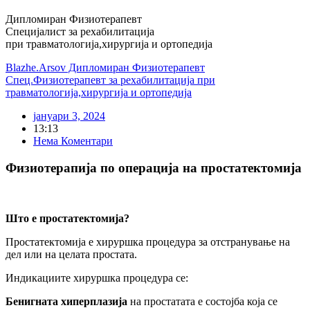
Дипломиран Физиотерапевт
Специјалист за рехабилитација
при травматологија,хирургија и ортопедија
Blazhe.Arsov Дипломиран Физиотерапевт
Спец.Физиотерапевт за рехабилитација при
травматологија,хирургија и ортопедија
јануари 3, 2024
13:13
Нема Коментари
Физиотерапија по операција на простатектомија
Што е простатектомија?
Простатектомија е хируршка процедура за отстранување на
дел или на целата простата.
Индикациите хируршка процедура се:
Бенигната хиперплазија
на простатата е состојба која се