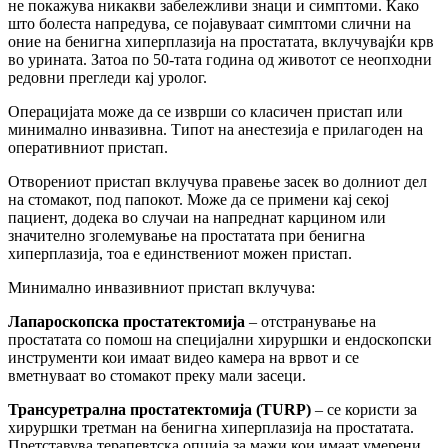
не покажува никакви забележливи знаци и симптоми. Како
што болеста напредува, се појавуваат симптоми слични на
оние на бенигна хиперплазија на простатата, вклучувајќи крв
во урината. Затоа по 50-тата година од животот се неопходни
редовни прегледи кај уролог.
Операцијата може да се изврши со класичен пристап или
минимално инвазивна. Типот на анестезија е прилагоден на
оперативниот пристап.
Отворениот пристап вклучува правење засек во долниот дел
на стомакот, под папокот. Може да се примени кај секој
пациент, додека во случаи на напреднат карцином или
значително зголемување на простатата при бенигна
хиперплазија, тоа е единствениот можен пристап.
Минимално инвазивниот пристап вклучува:
Лапароскопска простатектомија
– отстранување на
простатата со помош на специјални хируршки и ендоскопски
инструменти кои имаат видео камера на врвот и се
вметнуваат во стомакот преку мали засеци.
Трансуретрална простатектомија (TURP)
– се користи за
хируршки третман на бенигна хиперплазија на простатата.
Претставува терапевтска опција за мажи кои имаат умерени