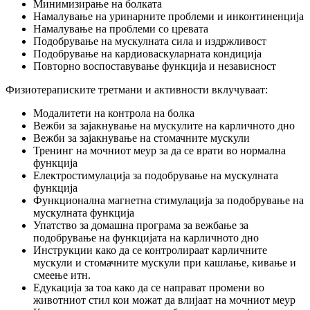
Минимизирање на болката
Намалување на уринарните проблеми и инконтиненција
Намалување на проблеми со цревата
Подобрување на мускулната сила и издржливост
Подобрување на кардиоваскуларната кондиција
Повторно воспоставување функција и независност
Физиотераписките третмани и активности вклучуваат:
Модалитети на контрола на болка
Вежби за зајакнување на мускулите на карличното дно
Вежби за зајакнување на стомачните мускули
Тренинг на мочниот меур за да се врати во нормална
функција
Електростимулација за подобрување на мускулната
функција
Функционална магнетна стимулација за подобрување на
мускулната функција
Упатство за домашна програма за вежбање за
подобрување на функцијата на карличното дно
Инструкции како да се контролираат карличните
мускули и стомачните мускули при кашлање, кивање и
смеење итн.
Едукација за тоа како да се направат промени во
животниот стил кои можат да влијаат на мочниот меур