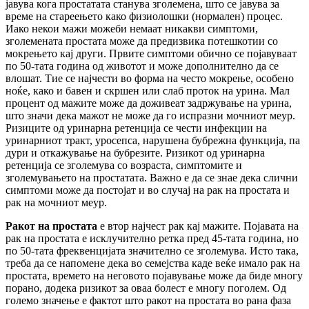
јавува кога простатата станува зголемена, што се јавува за
време на стареењето како физиолошки (нормален) процес.
Иако некои мажи можеби немаат никакви симптоми,
зголемената простата може да предизвика потешкотии со
мокрењето кај други. Првите симптоми обично се појавуваат
по 50-тата година од животот и може дополнително да се
влошат. Тие се најчести во форма на често мокрење, особено
ноќе, како и бавен и скршен или слаб проток на урина. Мал
процент од мажите може да доживеат задржување на урина,
што значи дека мажот не може да го испразни мочниот меур.
Ризиците од уринарна ретенција се чести инфекции на
уринарниот тракт, уросепса, нарушена бубрежна функција, па
дури и откажување на бубрезите. Ризикот од уринарна
ретенција се зголемува со возраста, симптомите и
зголемувањето на простатата. Важно е да се знае дека слични
симптоми може да постојат и во случај на рак на простата и
рак на мочниот меур.
Ракот на простата
е втор најчест рак кај мажите. Појавата на
рак на простата е исклучително ретка пред 45-тата година, но
по 50-тата фреквенцијата значително се зголемува. Исто така,
треба да се напомене дека во семејства каде веќе имало рак на
простата, времето на неговото појавување може да биде многу
порано, додека ризикот за оваа болест е многу поголем. Од
големо значење е фактот што ракот на простата во рана фаза