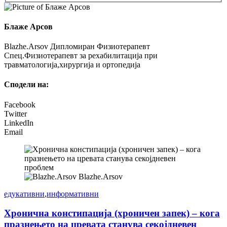
Блаже Арсов
Blazhe.Arsov Дипломиран Физиотерапевт
Спец.Физиотерапевт за рехабилитација при
травматологија,хирургија и ортопедија
Сподели на:
Facebook
Twitter
LinkedIn
Email
Blazhe.Arsov
едукативни
,
информативни
Хронична констипација (хроничен запек) – кога
празнењето на цревата станува секојдневен