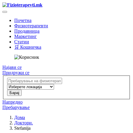
Почетна
Физиотерапевти
Продавница
Маркетинг
Статии
🛒 Кошничка
Најави се
Придружи се
Напредно
Пребарување
Дома
Доктори.
Stefanija