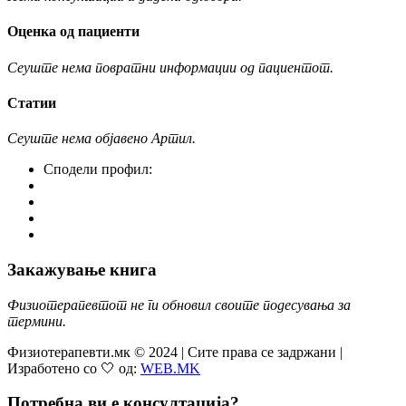
Оценка од пациенти
Сеуште нема повратни информации од пациентот.
Статии
Сеуште нема објавено Артил.
Сподели профил:
Закажување книга
Физиотерапевтот не ги обновил своите подесувања за
термини.
Физиотерапевти.мк © 2024 | Сите права се задржани |
Изработено со 🤍 од:
WEB.MK
Потребна ви е консултација?