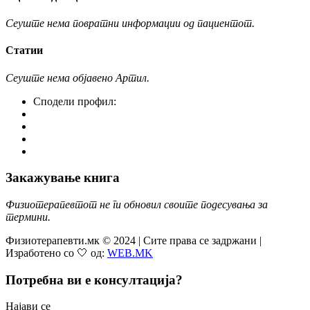
Сеуште нема повратни информации од пациентот.
Статии
Сеуште нема објавено Артил.
Сподели профил:
Закажување книга
Физиотерапевтот не ги обновил своите подесувања за
термини.
Физиотерапевти.мк © 2024 | Сите права се задржани |
Изработено со 🤍 од:
WEB.MK
Потребна ви е консултација?
Најави се