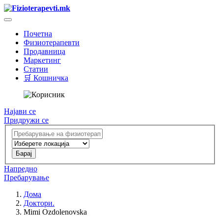
Почетна
Физиотерапевти
Продавница
Маркетинг
Статии
🛒 Кошничка
Најави се
Придружи се
Напредно
Пребарување
Дома
Доктори.
Mimi Ozdolenovska