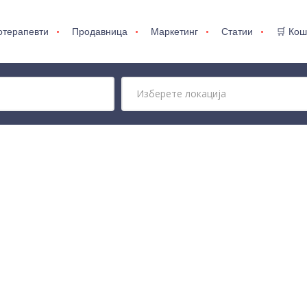
отерапевти
Продавница
Маркетинг
Статии
🛒 Кош