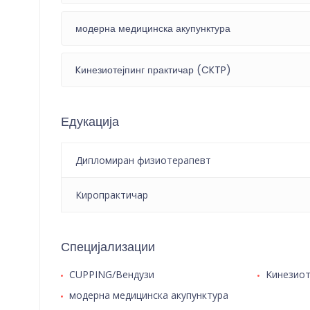
модерна медицинска акупунктура
Kинезиотејпинг практичар (CKTP)
Едукација
Дипломиран физиотерапевт
Киропрактичар
Специјализации
CUPPING/Вендузи
Kинезиот
модерна медицинска акупунктура