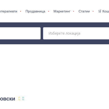
отерапевти
Продавница
Маркетинг
Статии
🛒 Кош
мовски