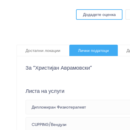
Додадете оценка
Достапни локации
Лични податоци
Д
За “Христијан Аврамовски”
Листа на услуги
Дипломиран Физиотерапевт
CUPPING/Вендузи