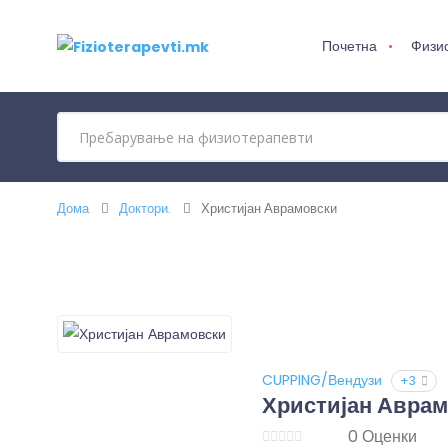
Почетна
Физи
Дома
Доктори.
Христијан Аврамовски
CUPPING/Вендузи
+3
Христијан Авра
0 Оценки