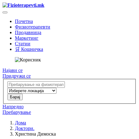
Почетна
Физиотерапевти
Продавница
Маркетинг
Статии
🛒 Кошничка
Најави се
Придружи се
Напредно
Пребарување
Дома
Доктори.
Христина Димоска