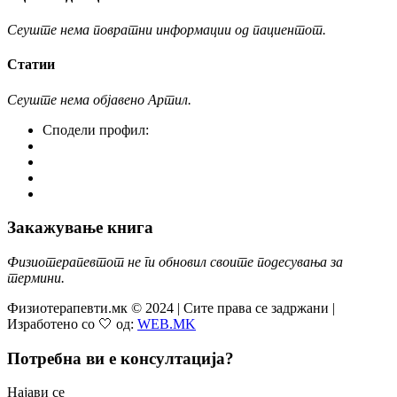
Сеуште нема повратни информации од пациентот.
Статии
Сеуште нема објавено Артил.
Сподели профил:
Закажување книга
Физиотерапевтот не ги обновил своите подесувања за
термини.
Физиотерапевти.мк © 2024 | Сите права се задржани |
Изработено со 🤍 од:
WEB.MK
Потребна ви е консултација?
Најави се