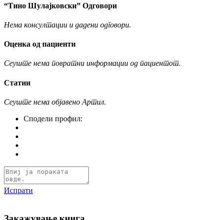
“Тино Шулајковски” Одговори
Нема консултации и дадени одговори.
Оценка од пациенти
Сеуште нема повратни информации од пациентот.
Статии
Сеуште нема објавено Артил.
Сподели профил:
Испрати
Закажување книга