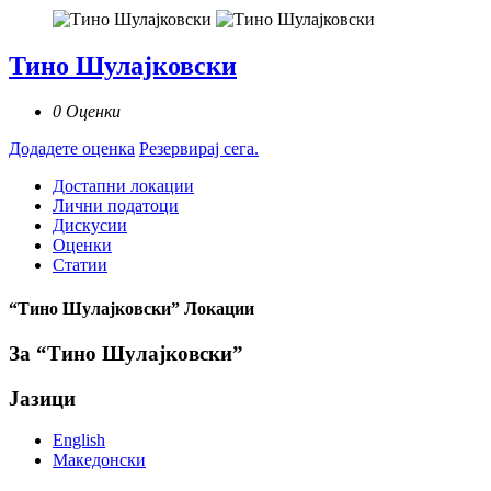
Тино Шулајковски
0 Оценки
Додадете оценка
Резервирај сега.
Достапни локации
Лични податоци
Дискусии
Оценки
Статии
“Тино Шулајковски” Локации
За “Тино Шулајковски”
Јазици
English
Македонски