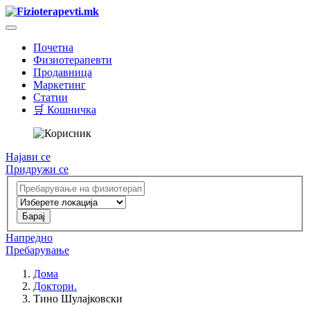
Почетна
Физиотерапевти
Продавница
Маркетинг
Статии
🛒 Кошничка
Најави се
Придружи се
Напредно
Пребарување
Дома
Доктори.
Тино Шулајковски