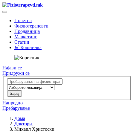
Почетна
Физиотерапевти
Продавница
Маркетинг
Статии
🛒 Кошничка
Најави се
Придружи се
Напредно
Пребарување
Дома
Доктори.
Михаил Христоски