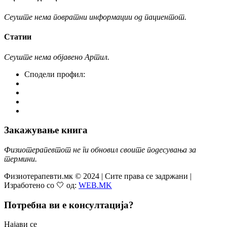
Сеуште нема повратни информации од пациентот.
Статии
Сеуште нема објавено Артил.
Сподели профил:
Закажување книга
Физиотерапевтот не ги обновил своите подесувања за
термини.
Физиотерапевти.мк © 2024 | Сите права се задржани |
Изработено со 🤍 од:
WEB.MK
Потребна ви е консултација?
Најави се