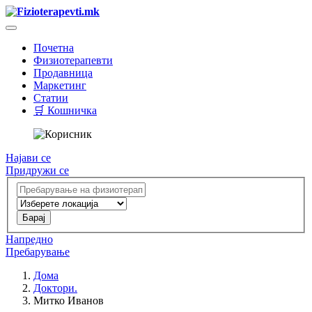
Почетна
Физиотерапевти
Продавница
Маркетинг
Статии
🛒 Кошничка
Најави се
Придружи се
Напредно
Пребарување
Дома
Доктори.
Митко Иванов