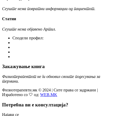
Сеуште нема повратни информации од пациентот.
Статии
Сеуште нема објавено Артил.
Сподели профил:
Закажување книга
Физиотерапевтот не ги обновил своите подесувања за
термини.
Физиотерапевти.мк © 2024 | Сите права се задржани |
Изработено со 🤍 од:
WEB.MK
Потребна ви е консултација?
Најави се