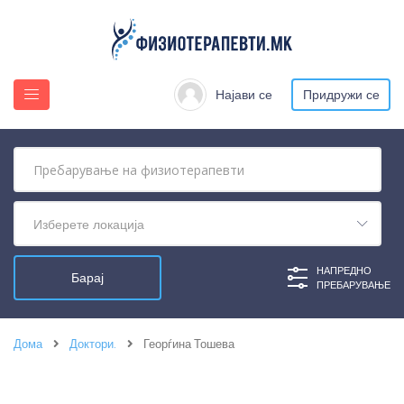
Најави се
Придружи се
Изберете локација
НАПРЕДНО
ПРЕБАРУВАЊЕ
Дома
Доктори.
Георѓина Тошева