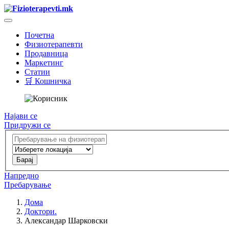
Почетна
Физиотерапевти
Продавница
Маркетинг
Статии
🛒 Кошничка
Најави се
Придружи се
Напредно
Пребарување
Дома
Доктори.
Александар Шарковски