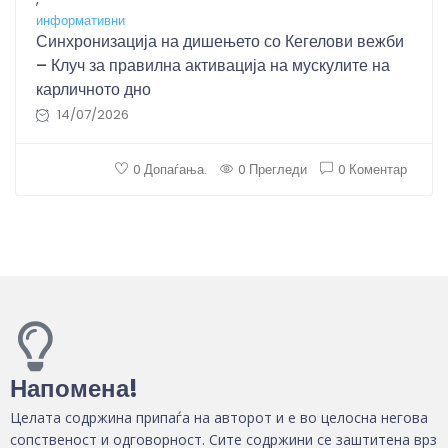
информативни
Синхронизација на дишењето со Кегелови вежби
– Клуч за правилна активација на мускулите на
карличното дно
14/07/2026
0 Допаѓања.
0 Прегледи
0 Коментар
Напомена!
Целата содржина припаѓа на авторот и е во целосна негова
сопственост и одговорност. Сите содржини се заштитена врз