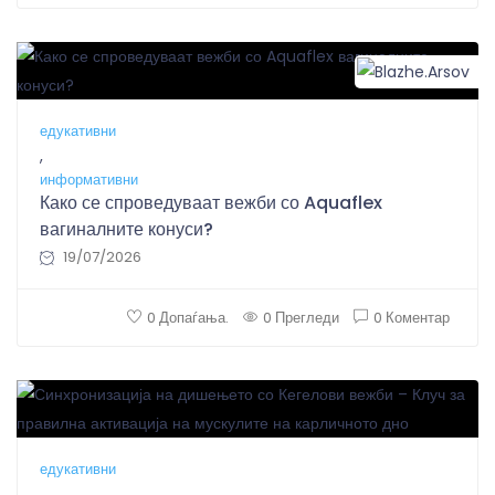
B
едукативни
,
информативни
Како се спроведуваат вежби со Aquaflex
вагиналните конуси?
19/07/2026
0 Допаѓања.
0 Прегледи
0 Коментар
едукативни
,