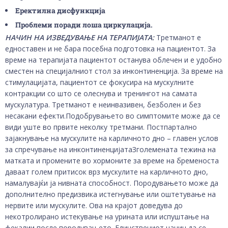
Еректилна дисфункција
Проблеми поради лоша циркулација.
НАЧИН НА ИЗВЕДУВАЊЕ НА ТЕРАПИЈАТА:
Третманот е
едноставен и не бара посебна подготовка на пациентот. За
време на терапијата пациентот останува облечен и е удобно
сместен на специјалниот стол за инконтиненција. За време на
стимулацијата, пациентот се фокусира на мускулните
контракции со што се олеснува и тренингот на самата
мускулатура. Третманот е неинвазивен, безболен и без
несакани ефекти.Подобрувањето во симптомите може да се
види уште во првите неколку третмани. Постпартално
зајакнување на мускулите на карличното дно – главен услов
за спречување на инконтиненцијатаЗголемената тежина на
матката и промените во хормоните за време на бременоста
даваат голем притисок врз мускулите на карличното дно,
намалувајќи ја нивната способност. Породувањето може да
дополнително предизвика истегнување или оштетување на
нервите или мускулите. Ова на крајот доведува до
некотролирано истекување на урината или испуштање на
фекалии после породувањето. Единствениот начин да се