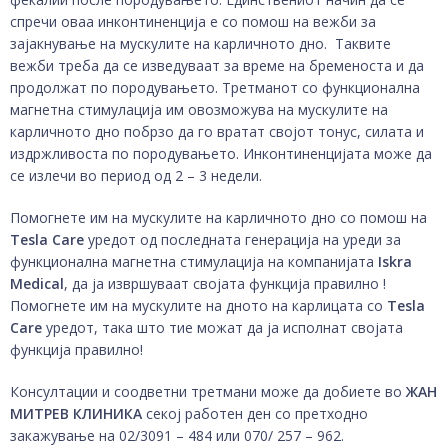
спречи оваа инконтиненција е со помош на вежби за
зајакнување на мускулите на карличното дно. Таквите
вежби треба да се изведуваат за време на бременоста и да
продолжат по породувањето. Третманот со функционална
магнетна стимулација им овозможува на мускулите на
карличното дно побрзо да го вратат својот тонус, силата и
издржливоста по породувањето. Инконтиненцијата може да
се излечи во период од 2 – 3 недели.
Помогнете им на мускулите на карличното дно со помош на
Tesla Care
уредот од последната генерација на уреди за
функционална магнетна стимулација на компанијата
Iskra
Medical
, да ја извршуваат својата функција правилно !
Помогнете им на мускулите на дното на карлицата со
Tesla
Care
уредот, така што тие можат да ја исполнат својата
функција правилно!
Консултации и соодветни третмани може да добиете во
ЖАН
МИТРЕВ КЛИНИКА
секој работен ден со претходно
закажување на 02/3091 – 484 или 070/ 257 – 962.