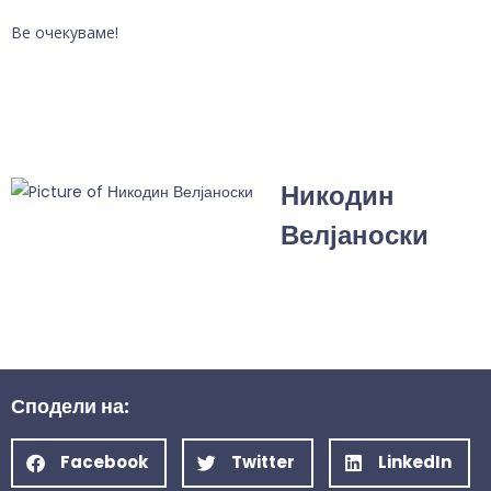
Ве очекуваме!
Никодин
Велјаноски
Сподели на:
Facebook
Twitter
LinkedIn