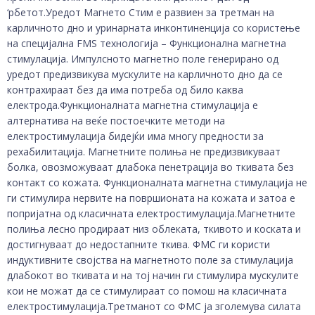
‘рбетот.Уредот Магнето Стим е развиен за третман на
карличното дно и уринарната инконтиненција со користење
на специјална FMS технологија – Функционална магнетна
стимулација. Импулсното магнетно поле генерирано од
уредот предизвикува мускулите на карличното дно да се
контрахираат без да има потреба од било каква
електрода.Функционалната магнетна стимулација е
алтернатива на веќе постоечките методи на
електростимулација бидејќи има многу предности за
рехабилитација. Магнетните полиња не предизвикуваат
болка, овозможуваат длабока пенетрација во ткивата без
контакт со кожата. Функционалната магнетна стимулација не
ги стимулира нервите на површионата на кожата и затоа е
попријатна од класичната електростимулација.Магнетните
полиња лесно продираат низ облеката, ткивото и коската и
достигнуваат до недостапните ткива. ФМС ги користи
индуктивните својства на магнетното поле за стимулација
длабокот во ткивата и на тој начин ги стимулира мускулите
кои не можат да се стимулираат со помош на класичната
електростимулација.Третманот со ФМС ја зголемува силата