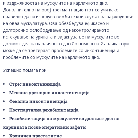
и издржливоста на мускулите на карличното дно.
Дополнително на овој третман пациентот се учи како
правилно да ги изведува вежбите кои служат за зајакнување
на оваа мускулатура. Ова обезбедува ефикасно и
долгорочно ослободување од неконтролираното
истекување на урината и зајакнување на мускулите во
долниот дел на карличното дно.Со помош на 2 апликатори
може да се третираат проблемите со инконтинеција и
проблемите со мускулите на карличното дно.
Успешно помага при:
Стрес инконтиненција
Мешана уринарна инконтиненција
Фекална инконтиненција
Постпартална рехабилитација
Рехабилитација на мускулите во долниот дел на
карлицата после оперативни зафати
Хроничен простатитис