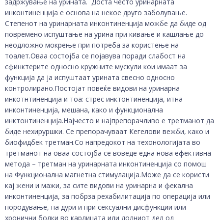
задржување на урината. Доста често уринарната
инконтиненција е основа на некое друго заболување.
Степенот на уринарната инконтиненција можбе да биде од
повремено испуштање на урина при кивање и кашлање до
неодложно мокрење при потреба за користење на
тоалет.Оваа состојба се појавува поради слабост на
сфинктерите односно кружните мускули кои имаат за
функција да ја испуштаат урината свесно односно
контролирано.Постојат повеќе видови на уринарна
инкотнтиненција и тоа: стрес инктонтиненција, итна
инконтиненција, мешана, како и функционална
инктонтиненција.Најчесто и најпрепорачливо е третманот да
биде нехируршки. Се препорачуваат Кегелови вежби, како и
биофидбек третман.Со напредокот на техонологијата во
третманот на оваа состојба се воведе една нова ефективна
метода – третман на уринарната инконтиненција со помош
на Функционална магнетна стимулација.Може да се користи
кај жени и мажи, за сите видови на уринарна и фекална
инконтиненција, за побрза рехабилитација по операција или
породување, па дури и при сексуални дисфункции или
хронични болки во карлицата или долниот дел од