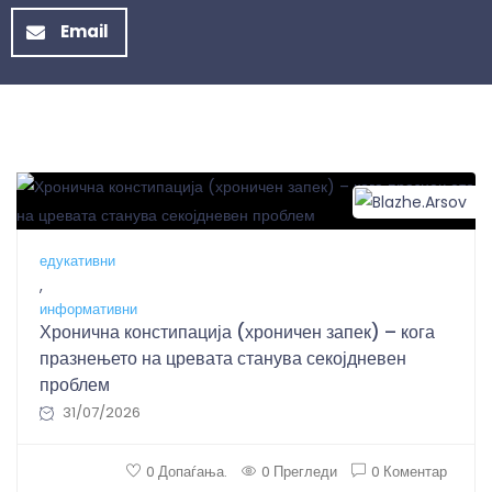
Email
B
едукативни
,
информативни
Хронична констипација (хроничен запек) – кога
празнењето на цревата станува секојдневен
проблем
31/07/2026
0 Допаѓања.
0 Прегледи
0 Коментар