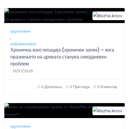
B
едукативни
,
информативни
Хронична констипација (хроничен запек) – кога
празнењето на цревата станува секојдневен
проблем
31/07/2026
0 Допаѓања.
0 Прегледи
0 Коментар
B
едукативни