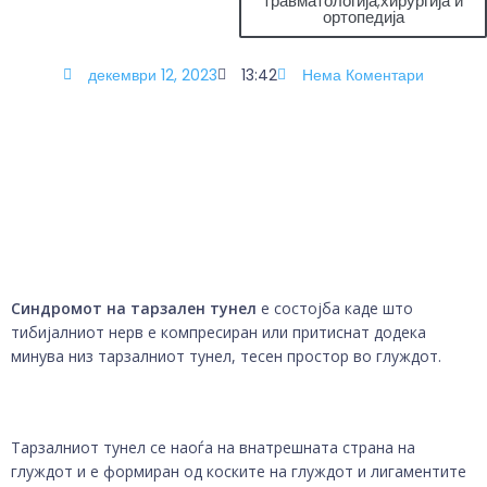
травматологија,хирургија и
ортопедија
декември 12, 2023
13:42
Нема Коментари
Синдромот на
тарзален тунел
е состојба каде што
тибијалниот нерв е компресиран или притиснат додека
минува низ тарзалниот тунел, тесен простор во глуждот.
Тарзалниот тунел се наоѓа на внатрешната страна на
глуждот и е формиран од коските на глуждот и лигаментите