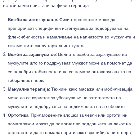
вообичаени пристапи за физиотерапија:
Вежби за истегнување
: Физиотерапевтите може да
препорачаат специфични истегнувања за подобрување на
флексибилноста и намалување на напнатоста во мускулите и
лигаментите околу тарзалниот тунел.
Вежби за зајакнување
: Целните вежби за зајакнување на
мускулите што го поддржуваат глуждот може да помогнат да
се подобри стабилноста и да се намали оптоварувањето на
тибијалниот нерв.
Мануална терапија
: Техники како масажа или мобилизација
може да се користат за ублажување на затегнатоста на
мускулите и подобрување на подвижноста на зглобовите.
Ортотик
а: Прилагодените влошки за чевли или ортотични
помагалакои можат да помогнат во поддршката на лакот на
стапалото и да го намалат притисокот врз тибијалниот нерв.