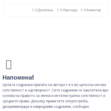
0 Допаѓања.
0 Прегледи
0 Коментар
Напомена!
Целата содржина припаѓа на авторот и е во целосна негова
сопственост и одговорност. Сите содржини се заштитена врз
основа на правото за лична и интелектуална сопственост и
сродните права. Доколку приметите злоупотреба,
дискриминација и навредливи содржини, слободно