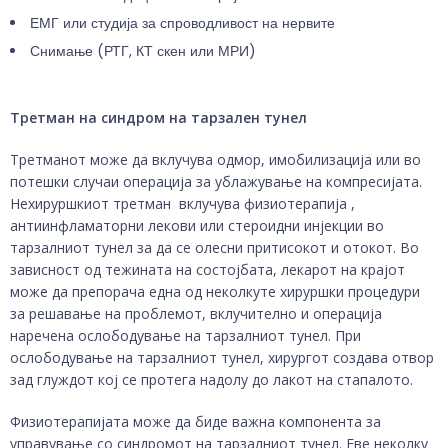
ЕМГ или студија за спроводливост на нервите
Снимање (РТГ, КТ скен или МРИ)
Третман на синдром на тарзален тунел
Третманот може да вклучува одмор, имобилизација или во
потешки случаи операција за ублажување на компресијата.
Нехируршкиот третман вклучува физиотерапија ,
антиинфламаторни лекови или стероидни инјекции во
тарзалниот тунел за да се олесни притисокот и отокот. Во
зависност од тежината на состојбата, лекарот на крајот
може да препорача една од неколкуте хируршки процедури
за решавање на проблемот, вклучително и операција
наречена ослободување на тарзалниот тунел. При
ослободување на тарзалниот тунел, хирургот создава отвор
зад глуждот кој се протега надолу до лакот на стапалото.
Физиотерапијата може да биде важна компонента за
управување со синдромот на тарзалниот тунел. Еве неколку