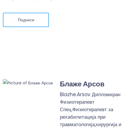
Поднеси
Блаже Арсов
Blazhe.Arsov Дипломиран
Физиотерапевт
Спец.Физиотерапевт за
рехабилитација при
травматологија,хирургија и