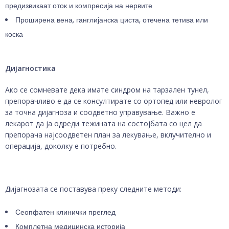
предизвикаат оток и компресија на нервите
Проширена вена, ганглијанска циста, отечена тетива или
коска
Дијагностика
Ако се сомневате дека имате синдром на тарзален тунел,
препорачливо е да се консултирате со ортопед или невролог
за точна дијагноза и соодветно управување. Важно е
лекарот да ја одреди тежината на состојбата со цел да
препорача најсоодветен план за лекување, вклучително и
операција, доколку е потребно.
Дијагнозата се поставува преку следните методи:
Сеопфатен клинички преглед
Комплетна медицинска историја