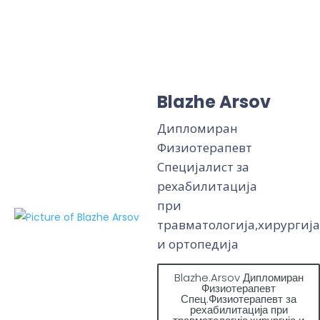
Blazhe Arsov
Дипломиран
Физиотерапевт
Специјалист за
рехабилитација
при
травматологија,хирургија
и ортопедија
Blazhe.Arsov Дипломиран
Физиотерапевт
Спец.Физиотерапевт за
рехабилитација при