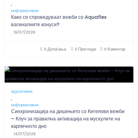
,
информативни
Како се спроведуваат вежби со Aquaflex
вагиналните конуси?
19/07/2026
0 Допаѓања.
0 Прегледи
0 Коментар
едукативни
,
информативни
Синхронизација на дишењето со Кегелови вежби
– Клуч за правилна активација на мускулите на
карличното дно
14/07/2026