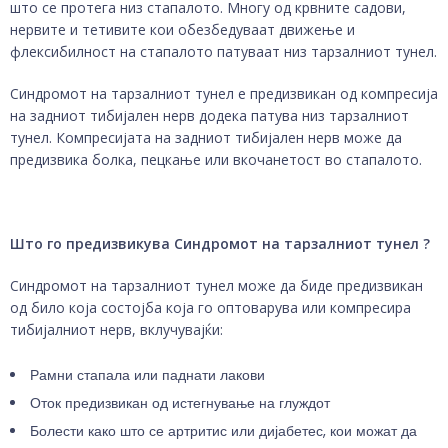
што се протега низ стапалото. Многу од крвните садови,
нервите и тетивите кои обезбедуваат движење и
флексибилност на стапалото патуваат низ тарзалниот тунел.
Синдромот на тарзалниот тунел е предизвикан од компресија
на задниот тибијален нерв додека патува низ тарзалниот
тунел. Компресијата на задниот тибијален нерв може да
предизвика болка, пецкање или вкочанетост во стапалото.
Што
го предизвикува Синдромот на тарзалниот тунел
?
Синдромот на тарзалниот тунел може да биде предизвикан
од било која состојба која го оптоварува или компресира
тибијалниот нерв, вклучувајќи:
Рамни стапала или паднати лакови
Оток предизвикан од истегнување на глуждот
Болести како што се артритис или дијабетес, кои можат да