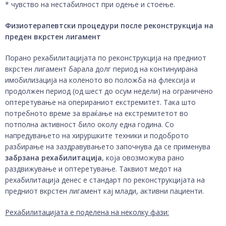
* чувство на нестабилност при одење и стоење.
Физиотерапевтски процедури после реконструкција на
преден вкрстен лигамент
Порано рехабилитацијата по реконструкција на предниот
вкрстен лигамент барала долг период на континуирана
имобилизација на коленото во положба на флексија и
продолжен период (од шест до осум недели) на ограничено
оптеретување на оперираниот екстремитет. Така што
потребното време за враќање на екстремитетот во
потполна активност било околу една година. Со
напредувањето на хируршките техники и подоброто
разбирање на заздравувањето започнува да се применува
забрзана рехабилитација
, која овозможува рано
раздвижување и оптеретување. Таквиот медот на
рехабилитација денес е стандарт по реконструкцијата на
предниот вкрстен лигамент кај млади, активни пациенти.
Рехабилитацијата е поделена на неколку фази: