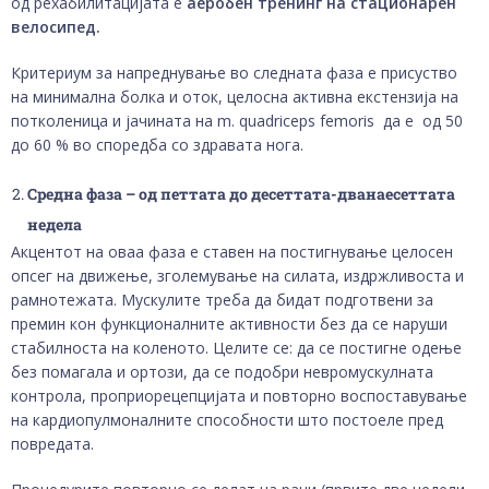
од рехабилитацијата е
аеробен тренинг на стационарен
велосипед.
Критериум за напреднување во следната фаза е присуство
на минимална болка и оток, целосна активна екстензија на
потколеница и јачината на m. quadriceps femoris да е од 50
до 60 % во споредба со здравата нога.
Средна фаза – од петтата до десеттата-дванаесеттата
недела
Акцентот на оваа фаза е ставен на постигнување целосен
опсег на движење, зголемување на силата, издржливоста и
рамнотежата. Мускулите треба да бидат подготвени за
премин кон функционалните активности без да се наруши
стабилноста на коленото. Целите се: да се постигне одење
без помагала и ортози, да се подобри невромускулната
контрола, проприорецепцијата и повторно воспоставување
на кардиопулмоналните способности што постоеле пред
повредата.