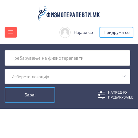
Најави се
Придружи се
Изберете локација
НАПРЕДНО
ПРЕБАРУВАЊЕ