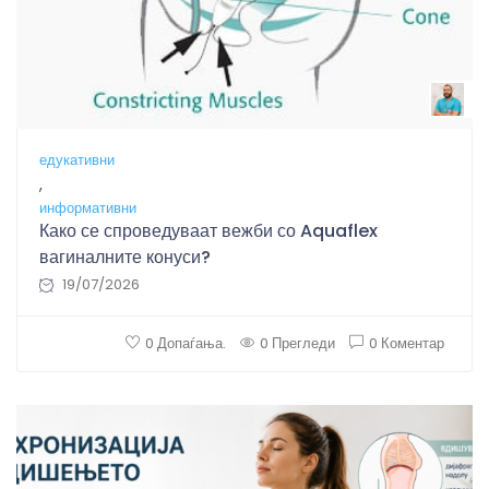
B
едукативни
,
информативни
Како се спроведуваат вежби со Aquaflex
вагиналните конуси?
19/07/2026
0 Допаѓања.
0 Прегледи
0 Коментар