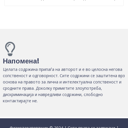
Напомена!
Целата содржина припаѓа на авторот и е во целосна негова
сопственост и одговорност. Сите содржини се заштитена врз
основа на правото за лична и интелектуална сопственост и
сродните права. Доколку приметите злоупотреба,
дискриминација и навредливи содржини, слободно
контактирајте не.
Физиотерапевти.мк © 2024 | Сите права се задржани |