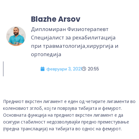
Blazhe Arsov
Дипломиран Физиотерапевт
Специјалист за рехабилитација
при травматологија,хирургија и
ортопедија
февруари 3, 2021
20:55
Предниот вкрстен лигамент е еден од четирите лигаменти во
коленовиот зглоб, кој ги поврзува тибијата и фемурот.
Основната функција на предниот вкрстен лигамент е да
осигури стабилност недозволувајќи предно преместување
(предна транслација) на тибијата во однос на фемурот.