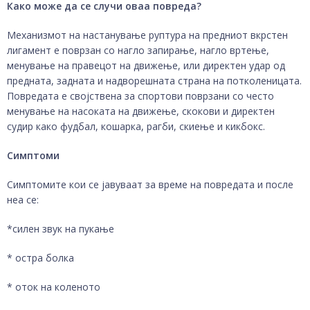
Како може да се случи оваа повреда?
Механизмот на настанување руптура на предниот вкрстен
лигамент е поврзан со нагло запирање, нагло вртење,
менување на правецот на движење, или директен удар од
предната, задната и надворешната страна на потколеницата.
Повредата е својствена за спортови поврзани со често
менување на насоката на движење, скокови и директен
судир како фудбал, кошарка, рагби, скиење и кикбокс.
Симптоми
Симптомите кои се јавуваат за време на повредата и после
неа се:
*силен звук на пукање
* остра болка
* оток на коленото