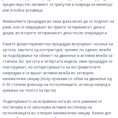
преден вкрстен лигамент се присутни и повреда на менискус
или зглобна ‘рскавица.
Физикалните процедури во оваа фаза може да се поделат на
рани, кои се извршуваат во првите четиринаесет дена и
доцни, во вторите четиринаесет дена после операцијата.
Раните физиотерапевтски процедури вклучуваат: носење на
ортоза, заштита од контрактури, тренинг по одење, вежби
за подобрување на обемот на движење и активни вежби за
стапала. Во третата и четвртата недела, овие процедури се
повторуваат, но оптеретувањето на екстремитетите
напредува и се вршат активни вежби во затворен
кинематички синџир (полу-чучњеви со обем на движење од
0-30 степени флексија на потколениците, исчекор напред и
кревање на телото на прсти).
Подигнувањето на исправена нога во сите рамнини се
постигнува и се започнува активна екстензија на
потколеницата во отворен кинематички синџир. Важен дел