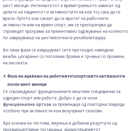
шест месеци. Интензитетот и времетраењето зависат од
целите на пациентот и активностите на кои тој сака да се
врати. Луѓето кои сакаат да се вратат на работните
активности или на врвен спорт, им се препорачува да
спроведат програма за превентивно одржување на коленото
по завршување на шестмесечната рехабилитација.
Во оваа фаза се извршуваат сите претходно наведени
вежби, џогирање со поголема брзина и трчање со промена
на насоката.
Фаза на враќање на работните\спортските активности
после шест месеци
Се спроведуваат функционалните вештини специфични за
одреден спорт или работа. Добро е да се носи
функционална ортоза
за превенција од повторна повреда
особено при активности кои вклучуваат скокови.
Врз основа на тестови, мерења и добиени резултати од
проприоцептивни тестирања, физиотерапевтот