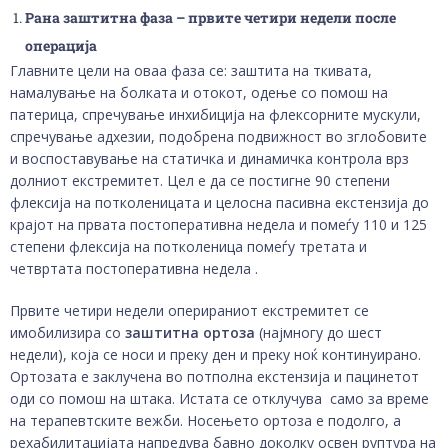
Рана заштитна фаза – првите четири недели после
операција
Главните цели на оваа фаза се: заштита на ткивата,
намалување на болката и отокот, одење со помош на
патерица, спречување инхибиција на флексорните мускули,
спречување адхезии, подобрена подвижност во зглобовите
и воспоставување на статичка и динамичка контрола врз
долниот екстремитет. Цел е да се постигне 90 степени
флексија на потколеницата и целосна пасивна екстензија до
крајот на првата постоперативна недела и помеѓу 110 и 125
степени флексија на потколеница помеѓу третата и
четвртата постоперативна недела .
Првите четири недели оперираниот екстремитет се
имобилизира со
заштитна ортоза
(најмногу до шест
недели), која се носи и преку ден и преку ноќ континуирано.
Ортозата е заклучена во потполна екстензија и пацинетот
оди со помош на штака. Истата се отклучува само за време
на терапевтските вежби. Носењето ортоза е подолго, а
рехабилитацијата напредува бавно доколку освен руптура на