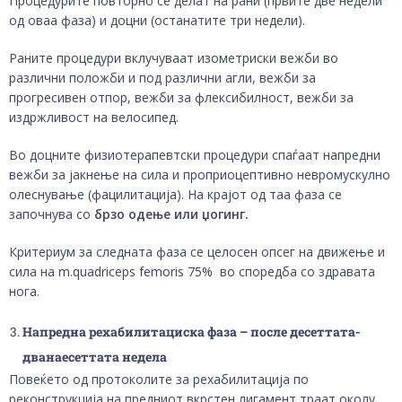
Процедурите повторно се делат на рани (првите две недели
од оваа фаза) и доцни (останатите три недели).
Раните процедури вклучуваат изометриски вежби во
различни положби и под различни агли, вежби за
прогресивен отпор, вежби за флексибилност, вежби за
издржливост на велосипед.
Во доцните физиотерапевтски процедури спаѓаат напредни
вежби за јакнење на сила и проприоцептивно невромускулно
олеснување (фацилитација). На крајот од таа фаза се
започнува со
брзо одење или џогинг.
Критериум за следната фаза се целосен опсег на движење и
сила на m.quadriceps femoris 75% во споредба со здравата
нога.
Напредна рехабилитациска фаза – после десеттата-
дванаесеттата недела
Повеќето од протоколите за рехабилитација по
реконструкција на предниот вкрстен лигамент траат околу