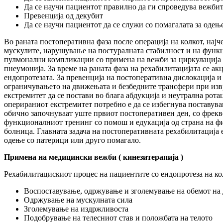
Да се научи пациентот правилно да ги спроведува вежби
Превенција од декубит
Да се научи пациентот да се служи со помагалата за одење
Во раната постоперативна фаза после операција на колкот, нај
мускулите, нарушување на постуралната стабилност и на функц
пулмонални компликации со примена на вежби за циркулација з
пнеумонија. За време на раната фаза на рехабилитацијата се а
ендопротезата. За превенција на постоперативна дислокација и 
ограничувањето на движењата и безбедните трансфери при извр
екстремитет да се постави во блага абдукција и неутрална рот
оперираниот екстремитет потребно е да се избегнува поставу
обично започнуваат уште првиот постоперативен ден, со фрекв
функционалниот тренинг со помош и едукација од страна на фи
болница. Главната задача на постоперативната рехабилитација
одење со патерици или друго помагало.
Примена на медицински вежби ( кинезитерапија )
Рехабилитацискиот процес на пациентите со ендопротеза на кол
Воспоставување, одржување и зголемување на обемот на
Одржување на мускулната сила
Зголемување на издржливоста
Подобрување на телесниот став и положбата на телото