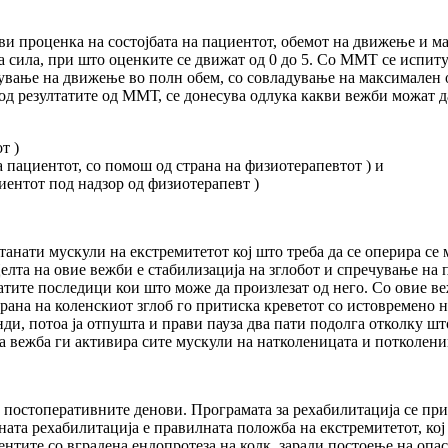
ви проценка на состојбата на пациентот, обемот на движење и 
 сила, при што оценките се движат од 0 до 5. Со ММТ се испиту
ување на движење во полн обем, со совладување на максимален от
од резултатите од ММТ, се донесува одлука какви вежби можат 
т )
 пациентот, со помош од страна на физиотерапевтот ) и
иентот под надзор од физиотерапевт )
станати мускули на екстремитетот кој што треба да се оперира с
Целта на овие вежби е стабилизација на зглобот и спречување н
натите последици кои што може да произлезат од него. Со овие в
рана на коленскиот зглоб го притиска креветот со истовремено 
ди, потоа ја отпушта и прави пауза два пати подолга отколку шт
а вежба ги активира сите мускули на натколеницата и потколени
 постоперативните денови. Програмата за рехабилитација се при
ната рехабилитација е правилната положба на екстремитетот, кој 
ентите со вградена ендопротеза на колк, заради постоење на опа