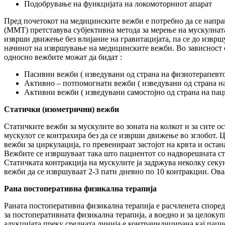
Подобрување на функцијата на локомоторниот апарат
Пред почетокот на медицинските вежби е потребно да се напра
(ММТ) претставува субјективна метода за мерење на мускулната
изврши движење без влијание на гравитацијата, па се до изврш
начинот на извршување на медицинските вежби. Во зависност 
односно вежбите можат да бидат :
Пасивни вежби ( изведувани од страна на физиотерапевто
Активно – потпомогнати вежби ( изведувани од страна на
Активни вежби ( изведувани самостојно од страна на пац
Статички (изометрични) вежби
Статичките вежби за мускулите во зоната на колкот и за сите о
мускулот се контрахира без да се изврши движење во зглобот. 
вежби за циркулација, го превенираат застојот на крвта и оста
Вежбите се извршуваат така што пациентот со надворешната ст
Статичката контракција на мускулите ја задржува неколку секун
вежби да се извршуваат 2-3 пати дневно по 10 контракции. Ова
Рана постоперативна физикална терапија
Раната постоперативна физикална терапија е расчленета според
за постоперативната физикална терапија, а воедно и за целокуп
адукцијата преку средната линија е контраиндицирана кај паци