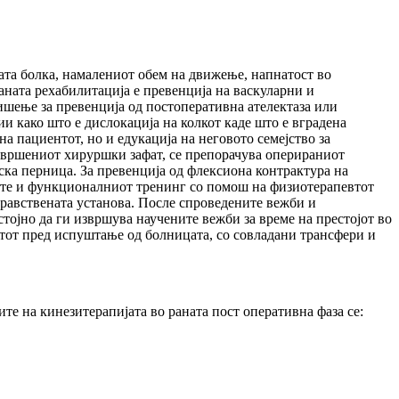
ната болка, намалениот обем на движење, напнатост во
аната рехабилитација е превенција на васкуларни и
ишење за превенција од постоперативна ателектаза или
и како што е дислокација на колкот каде што е вградена
а пациентот, но и едукација на неговото семејство за
звршениот хируршки зафат, се препорачува оперираниот
иска перница. За превенција од флексиона контрактура на
бите и функционалниот тренинг со помош на физиотерапевтот
дравствената установа. После спроведените вежби и
ојно да ги извршува научените вежби за време на престојот во
нтот пред испуштање од болницата, со совладани трансфери и
те на кинезитерапијата во раната пост оперативна фаза се: