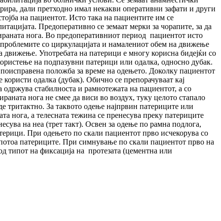
перира, дали претходно имал некакви оперативни зафати и други
тојба на пациентот. Исто така на пациентите им се
тацијата. Предоперативно се земаат мерки за чорапите, за да
ерираната нога. Во предоперативниот период пациентот исто
т проблемите со циркулацијата и намалениот обем на движење
за движење. Употребата на патерици е многу корисна бидејќи со
 користење на подпазувни патерици или одалка, односно дубак.
 поисправена положба за време на одењето. Доколку пациентот
е користи одалка (дубак). Обично се препорачуваат кај
ја одржува стабилноста и рамнотежата на пациентот, а со
раната нога не смее да виси во воздух, туку целото стапало
де тритактно. За таквото одење најпрвин патериците или
ната нога, а телесната тежина се пренесува преку патериците
есува на неа (трет такт). Освен за одење по рамна подлога,
патерици. При одењето по скали пациентот прво исчекорува со
 а потоа патериците. При симнување по скали пациентот прво на
 од типот на фиксација на протезата (цементна или