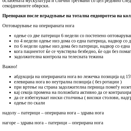
ослабената мускулатура и слични третмани со цел редовно сле
секојдневните обврски.
Препораки после вградување на тотална ендопротеза на кол
Оптоварување на оперираната нога
одење со две патерици 6 недели со постепено оптоварува
по 4 недели одење низ дома со една патерица, надвор со 
по 6 недели одење низ дома без патерици, надвор со една
кога пациентот ќе се чувствува безбедно, ќе оди без пома
задолжителна контрола на телесната тежина
Важно!
абдукција на оперираната нога во лежечка позиција од 15
елевирана нога во неутрална позиција ( без ротации )
при вртење на страна задолжителна перница помеѓу нозе
кај секоја промена на положбата активно да се контрахир
да се избегнуваат ниски столчиња ( високи столови, надгр
одење по скали
надолу – патерици – оперирана нога – здрава нога
нагоре – здрава нога – патерици – оперирана нога