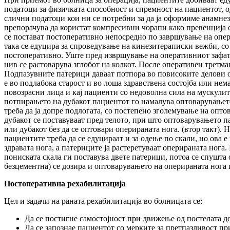
податоци за физичката способност и спремност на пациентот, од
слични податоци кои ни се потребни за да ја оформиме анамнез
препорачува да користат компресивни чорапи како превенција о
се постават постоперативно непосредно по завршување на опер
така се едуцира за спроведување на кинезитераписки вежби, со
постоперативно. Уште пред извршување на оперативниот зафат, 
нив се растоварува зглобот на колкот. После оперативен третм
Подпазувните патерици даваат потпора во повисоките делови о
е во подлабока старост и во лоша здравствена состојба или нем
повозрасни лица и кај пациенти со недоволна сила на мускулите
потпирањето на дубакот пациентот го намалува оптоварувањето н
треба да ја допре подлогата, со постепено зголемување на опт
дубакот се поставуваат пред телото, при што оптоварувањето па
или дубакот без да се оптовари оперираната нога. (втор такт). 
пациентите треба да се едуцираат и за одење по скали, но ова
здравата нога, а патериците ја растеретуваат оперираната нога
пониската скала ги поставува двете патерици, потоа се спушта 
безцементна) се дозира и оптоварувањето на оперираната нога 
П
остоперативна рехабилитација
Цел и задачи на раната рехабилитација во болницата се:
Да се постигне самостојност при движење од постелата д
Да се запознае пациентот со мерките за претпазливост п