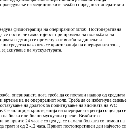
 спроведување на медицинските вежби според пост оперативни
роведува физиотерапија на оперираниот зглоб. Постоперативна
да се постигне самостојност при промена на положбата на
 првата седмица се применуваат вежби за дишење и
лни средства како што се криотерапија на оперираната зона,
 зајакнување на мускулатурата.
ложба, оперираната нога треба да се постави надвор од средната
и вртење на не оперираниот колк. Треба да се избегнува седење
 поставување на додаток за подигнување на висината на WC
е. Се аплицира криотерапија на оперираната регија со цел да се
ва на болка или болни мускулни грчеви. Вежбите се
 во првите 24 часа е со цел да се намали болката со помош на
 траат и од 2 -12 часа. Првиот постоперативен ден најчесто се