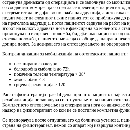
остранува дренажата од операцијата и се започнува со мобилиз
со соодветна компресија со цел да се превенира пациентот од д
екстремитет да не дојде во положба на аддукција, а исто така е
подигнуваат на следниот начин: пациентот се приближува до раб
на преголема аддукција, потоа пациентот седнува на работ на к
згобот на колкот. Здравата нога е флексирана во коленото а ста
преминува во исправена положба, бидејќи ако пациентот од по
стоечка положба, пациентот може да се обиде да направи неколк
допира подот. За дозирањето на оптоварувањето на оперираната
Контраиндикации за мобилизација на ортопедските пациенти:
несанирани фрактури
белодробна емболија до 72h
покачена телесна температура > 38°
хемоглобин < 8
срцева фреквенција > 120
Раната физиотерапија трае 14 дена при што пациентот најчесто
рехабилитација не завршува со отпуштањето на пациентите од 
Комплетното оптоварување на оперираната нога со движење без
надзор на физиотерапевт со кои ке се постигне комплетна функ
Се препорачува после отпуштањето од болничка установа, паци
страна на физиотерапевт, вежби со апарат кој извршува конти