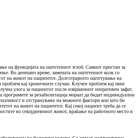
ање на функцијата на оштетениот зглоб. Самиот пристап за
чење. Во денешно време, замената на оштетениот колк со
етот на живот на пациентот. Долготрајното оштетување на
м проблем кај хроничните случаи. Клучен проблем кај овие
клучна улога за пациентот после извршениот оперативен зафат.
 а програмите за рехабилитација мораат да бидат индивидуални
етпазливост и отстранување на можните фактори кои што би
етот на живот на пациентот. Кај секој пациент треба да се
ностите во секојдневниот живот, враќање на работното место и
хабилитација во болнички услови. Се земаат анамнестички