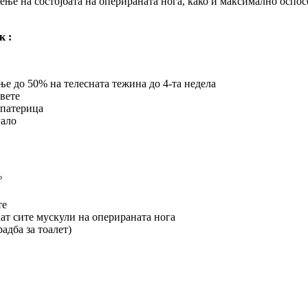
дење на состојбата на оперираната нога, како и максимално осп
к :
ње до 50% на телесната тежина до 4-та недела
двете
 патерица
гало
º
те
аат сите мускули на оперираната нога
адба за тоалет)