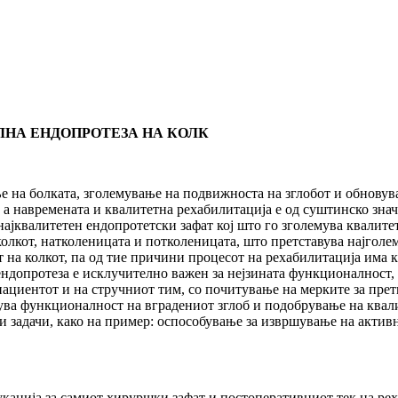
ЛНА ЕНДОПРОТЕЗА НА КОЛК
е на болката, зголемување на подвижноста на зглобот и обновув
, а навремената и квалитетна рехабилитација е од суштинско зна
 најквалитетен ендопротетски зафат кој што го зголемува квалит
колкот, натколеницата и потколеницата, што претставува најголе
 на колкот, па од тие причини процесот на рехабилитација има 
ендопротеза е исклучително важен за нејзината функционалност,
 пациентот и на стручниот тим, со почитување на мерките за пр
ува функционалност на вградениот зглоб и подобрување на квалит
ни задачи, како на пример: оспособување за извршување на актив
укација за самиот хируршки зафат и постоперативниот тек на ре