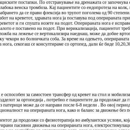
ациските постапки. По отстранување на дренажата се започнува 
лабока венска тромбоза. Кај пациентите со ендопротеза на колк,
 забрането да се прави флексија во трупот поголема од 90 степен
от на креветот, здравата нога ја поставува под оперираната при
реветот и ги спушта нозете на подот. Оперираната нога е исправ
палото е поставено на подот. При верикализација, пациентот треба
ложба на лежење се вертикализира наеднаш, може да добие вртог
у чекори во болничката соба. За време на одењето, оперираната н
 нога, секогаш се консултираме со ортопед, дали ќе биде 10,20,
 е оспособен за самостоен трансфер од кревет на стол и мобилиз
одделот за ортопедија , потребно е пациентите да продолжат да
 патерици може да се направи после 6-8 недели . Во овој перио
ционалност на оперираната нога, како и баланс за движење без п
ентот да продолжи со физиотерапија во амбулантски услови, ко
нуирани пасивни движења на оперираната нога, електростимулаци