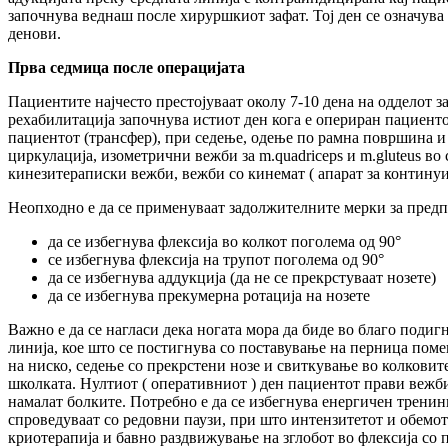
започнува веднаш после хируршкиот зафат. Тој ден се означув
денови.
Прва седмица после операцијата
Пациентите најчесто престојуваат околу 7-10 дена на одделот 
рехабилитација започнува истиот ден кога е опериран пациенто
пациентот (трансфер), при седење, одење по рамна површина и
циркулација, изометрични вежби за m.quadriceps и m.gluteus в
кинезитераписки вежби, вежби со кинемат ( апарат за континуи
Неопходно е да се применуваат задолжителните мерки за предп
да се избегнува флексија во колкот поголема од 90°
се избегнува флексија на трупот поголема од 90°
да се избегнува аддукција (да не се прекрстуваат нозете)
да се избегнува прекумерна ротација на нозете
Важно е да се нагласи дека ногата мора да биде во благо подиг
линија, кое што се постигнува со поставување на перница помеѓ
на ниско, седење со прекрстени нозе и свиткување во колкови
школката. Нултиот ( оперативниот ) ден пациентот прави вежби 
намалат болките. Потребно е да се избегнува енергичен тренин
спроведуваат со редовни паузи, при што интензитетот и обемот
криотерапија и бавно раздвижување на зглобот во флексија со 