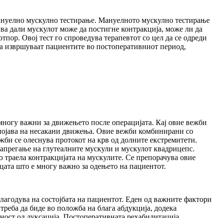
мануелно мускулно тестирање. Мануелното мускулно тестирање
ва дали мускулот може да постигне контракција, може ли да
пор. Овој тест го спроведува терапевтот со цел да се одреди
да извршуваат пациентите во постоперативниот период,
е многу важни за движењето после операцијата. Кај овие вежби
а појава на несакани движења. Овие вежби комбинирани со
ежби се олеснува протокот на крв од долните екстремитети.
напрегање на глутеалните мускули и мускулот квадрицепс.
о траела контракцијата на мускулите. Се препорачува овие
цата што е многу важно за одењето на пациентот.
лагодува на состојбата на пациентот. Еден од важните фактори
треба да биде во положба на блага абдукција, додека
сност од луксација. Постоперативната рехабилитација