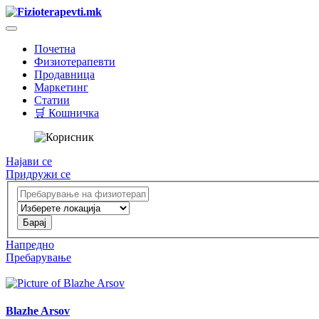
Почетна
Физиотерапевти
Продавница
Маркетинг
Статии
🛒 Кошничка
Најави се
Придружи се
Напредно
Пребарување
Blazhe Arsov