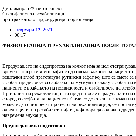
Дипломиран Физиотерапевт
Специјалист за рехабилитација
при травматологија,хирургија и ортопедија
февруари 12, 2021
08:17
ФИЗИОТЕРАПИЈА И
РЕХАБИЛИТАЦИЈА ПОСЛЕ ТОТА
Вградувањето на ендопротеза на колкот има за цел отстранувањ
време на оперативниот зафат е од голема важност за пациентот
вештачки зглоб претставува рутински зафат кој што се смета за
зглобот предизвикува слабеење на мускулите околу зглобот на 
пациенти е враќањето на подвижноста и стабилноста на зглобот
Пристапот на рехабилитацијата пред и после вградувањето на 
според состојбата на пациентот. Само со доволен ангажман на
можеле да го попречат процесот на рехабилитација, се постигн
одреди целта на рехабилитацијата, која мора да содржи одреде
навремена едукација.
Предоперативна подготовка
При приемот во болница за операција, пациентите добиваат ед