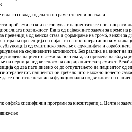
те
 и да го совлада одењето по рамен терен и по скали
чести проблеми со кои се соочуваат пациентите се пост оператив
ионалната подвижност. Една од најважните задачи за време на р
а превенција од венска стаза и формирање на тромб, вежби за д
кцентира на превенција на појавата на постоперативни компликаци
сублуксација од суштинско значење е едукацијата и соработката н
шување на скојдневните активности. Без разлика на видот на и
ација додека пациентот лежи во постелата, со примена на абдукц
вање на перница под коленото на оперираниот екстремитет. Веж
енција од два пати дневно се до отпуштањето на пациентот од з
зиотерапевтот, пациентот би требало што е можно почесто самост
 е да се постигне независна функционална подвижност на пацие
к опфаќа специфични програми за кнезитерапија. Целта и задачи
 движење