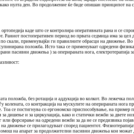
а како нулта ден. Во продолжение ќе биде опишан принципот на
за ортопедија каде што се контролира оперативната рана и се сп
т. Раниот постоперативен период во првата седмица има за цел 
 по скали, применувајќи ги правилните обрасци на движење. Во
о супинирана положба. Исто така се применуваат одредени физика
рани пасивни движења ) за оперираната нога, електротерапија за
азливост:
ната положба, без ротација и аддукција во колкот. Во лежечка по
у колената, со контракција на мускулите на оперираната нога пр
те. Тоа се постигнува со ергономско приспособување, на пример
за дишење и за циркулација, како и статички вежби за двете ноз
г или форсирање на одредени вежби за да не се предизвика поја
 на движење се прилагодуваат според пациентот. Физиотерапијата
помош на апарат за продолжителни пасивни движења кои можат да