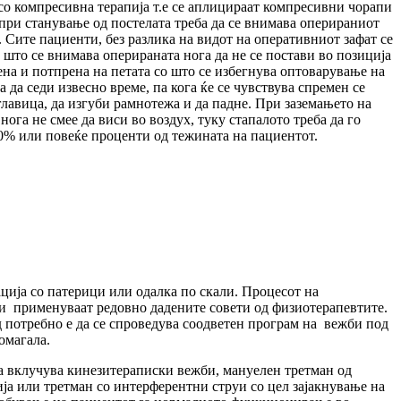
со компресивна терапија т.е се аплицираат компресивни чорапи
 при станување од постелата треба да се внимава оперираниот
и. Сите пациенти, без разлика на видот на оперативниот зафат се
 што се внимава оперираната нога да не се постави во позиција
ена и потпрена на петата со што се избегнува оптоварување на
 да седи извесно време, па кога ќе се чувствува спремен се
лавица, да изгуби рамнотежа и да падне. При заземањето на
ога не смее да виси во воздух, туку стапалото треба да го
30% или повеќе проценти од тежината на пациентот.
ација со патерици или одалка по скали. Процесот на
 ги применуваат редовно дадените совети од физиотерапевтите.
д потребно е да се спроведува соодветен програм на вежби под
омагала.
ја вклучува кинезитераписки вежби, мануелен третман од
ја или третман со интерферентни струи со цел зајакнување на