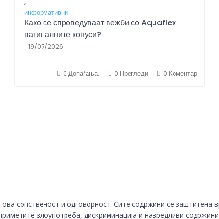
,
информативни
Како се спроведуваат вежби со Aquaflex
вагиналните конуси?
19/07/2026
0 Допаѓања.
0 Прегледи
0 Коментар
гова сопственост и одговорност. Сите содржини се заштитена в
приметите злоупотреба, дискриминација и навредливи содржини,