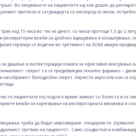
пушат. Во лекувањето на пациентите кај кои дошло до респирато
алниот притисок и сатурацијата со кислород се ниски, потребно
трае над 15 часа во тек на денот, со ниски протоци 1,5 до 2 ли
и и респираторни вежби за длабоко вдишување и искашлување ,п
физиотерапија се водечки во третманот на ХОББ имајки предви
 за дишење и експекторација помага за ефективно внесување н
нхиалниот секрет т.е се предизвикува локално фармако – динам
а насобраниот белодробен секрет .Најчести аеросоли кои се ко
иотици.
често пациентите кој подолго време живеат со болеста и се свес
торните вежби за корегирање на респираторната механика и соо
 лекување треба да бидат инволвирани специјалисти (пулмолог 
дуалниот третман на пациентот . Само соодветната комбинациј