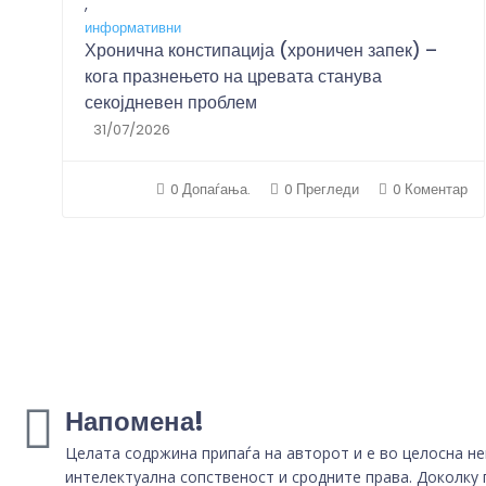
,
информативни
Хронична констипација (хроничен запек) –
кога празнењето на цревата станува
секојдневен проблем
31/07/2026
0 Допаѓања.
0 Прегледи
0 Коментар
Напомена!
Целата содржина припаѓа на авторот и е во целосна не
интелектуална сопственост и сродните права. Доколку 