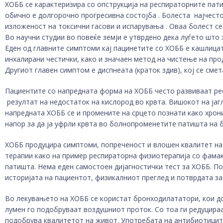
ХОББ се карактеризира со опструкција на респираторните пати
обично е долгорочно прогресивна состојба . Болеста најчест
изложеност на токсични гасови и испарувања . Оваа болест се ј
Во научни студии во повеќе земји е утврдено дека луѓето што
Еден од главните симптоми кај пацинетите со ХОББ е кашлицат
инхалирани честички, како и значаен метод на чистење на прод
Другиот главен симптом е диспнеата (краток здив), кој се смет
Пациентите со напредната форма на ХОББ често развиваат рес
резултат на недостаток на кислород во крвта. Вишокот на јаг
напредната ХОББ се и промените на срцето познати како хрон
напор за да ја уфрли крвта во болнопроменетите патишта на 
ХОББ продуцира симптоми, попреченост и влошен квалитет на
терапии како на пример респираторна физиотерапија со фама
патишта. Нема еден самостоен дијагностички тест за ХОББ. П
историјата на пациентот, физикалниот преглед и потврдата за
Во лекувањето на ХОББ се користат бронходилататори, кои до
лумен го подобруваат воздушниот проток. Со тоа ги редуцира
подобрува квалитетот на живот. Употребата на антибиотицит