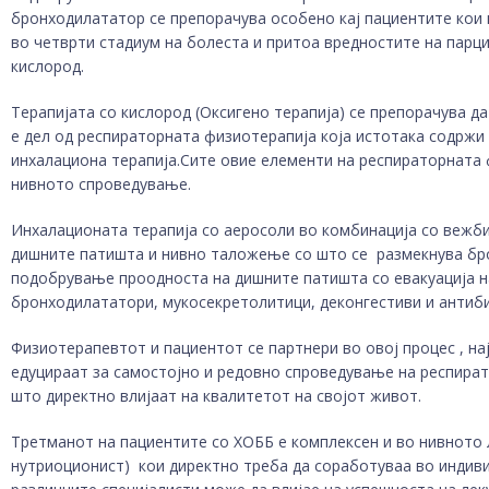
бронходилататор се препорачува особено кај пациентите кои 
во четврти стадиум на болеста и притоа вредностите на парциј
кислород.
Терапијата со кислород (Оксигено терапија) се препорачува да 
е дел од респираторната физиотерапија која истотака содрж
инхалациона терапија.Сите овие елементи на респираторната 
нивното спроведување.
Инхалационата терапија со аеросоли во комбинација со вежби
дишните патишта и нивно таложење со што се размекнува бро
подобрување проодноста на дишните патишта со евакуација н
бронходилататори, мукосекретолитици, деконгестиви и антиб
Физиотерапевтот и пациентот се партнери во овој процес , нај
едуцираат за самостојно и редовно спроведување на респира
што директно влијаат на квалитетот на својот живот.
Третманот на пациентите со ХОББ е комплексен и во нивното
нутриоционист) кои директно треба да соработуваа во индиви