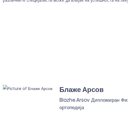
различните специјалисти може да влијае на успешноста на ле
Блаже Арсов
Blazhe.Arsov Дипломиран Физ
ортопедија