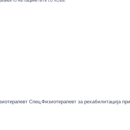
кувањето на пацинетите со ХОББ.
иотерапевт Спец.Физиотерапевт за рехабилитација при 