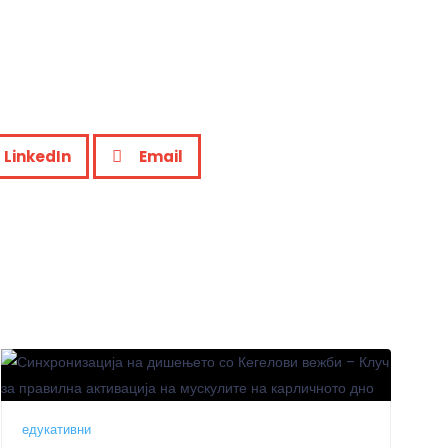
LinkedIn
Email
zhe.Arsov
едукативни