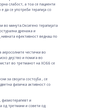
рна слабост, а тоа се пациенти
 е да се употреби терапија со
три во минута.Оксигено терапијата
остурална дренажа и
д нивната ефективност веднаш по
а аеросолните честички во
ско дејство и помага во
ристат во третманот на ХОББ се
ни за својата состојба , се
дветна физичка активност со
, физиотерапевт и
а од третмани и совети од