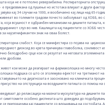
шта која не е потполно реверзибилна. Респираторната опструкци
о е предизвикана од пушење но истотака влијаат и други факто
авува кај 34 случаи на 1000, и вообичаено кај лица над 65-годи
 живееат во големите градови почесто заболуваат од ХОББ, во 
а, која всушност е одбранбен механизам на дишните патишта, к
уцираниот слуз во нив. Кашлицата кај пациентите со ХОББ често
а за најсигнификантен знак на оваа болест.
пираторна слабост. Која се манифестира со појава на цијаноза 
леродниот диоксид во крвта причинува главоболка, сонливост ил
ично белодробно срце кои се резултат на неговата зголемената
бели дробови.
 живот кои може да реагираат на фармаколошка но многу често
колошка подршка со што се зголемува ефектот на третманот на
оставувањето на дијагнозата е заосновано на клиничката процен
 присуство на опструкција на воздушните патишта со помош на 
ведуваат до релаксација на мазната мускулатура на дишните па
ат симптомите особено диспнеата што доведува до подобрување
е се препорачува кај пациентите со влошувања на состојбата. 