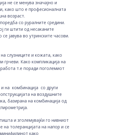
ја не се менува значајно и
ри, како што е професионалната
шна возраст.
споредба со руралните средини.
ој ги штити од несаканите
 се јавува во утринските часови.
на слузниците и кожата, како
и грчеви. Како компликација на
 работа т.е поради поголемиот
 и на комбинација со други
 опструкцијата на воздушните
ка, базирана на комбинација од
спирометрија.
тишта и зголемувајќи го нивниот
 на толеранцијата на напор и се
Аминифилинот како