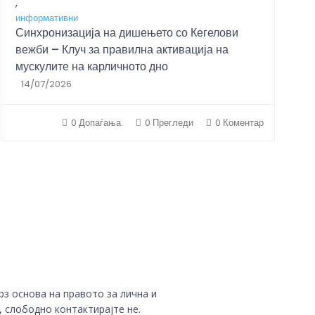
,
информативни
Синхронизација на дишењето со Кегелови
вежби – Клуч за правилна активација на
мускулите на карличното дно
14/07/2026
0 Допаѓања.
0 Прегледи
0 Коментар
рз основа на правото за лична и
 слободно контактирајте не.