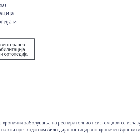
евт
ација
гија и
изиотерапевт
абилитација
 и ортопедија
а хронични заболувања на респираторниот систем ,кои се израз
 на кои претходно им било дијагностицирано хроничен бронхит