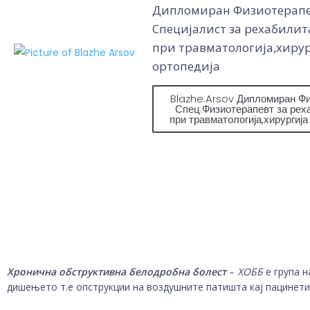
Дипломиран Физиотерап
Специјалист за рехабилит
при травматологија,хирур
ортопедија
Blazhe.Arsov Дипломиран Ф
Спец.Физиотерапевт за рех
при травматологија,хирургија
Хронична обструктивна белодробна болест
–
ХОББ
е група н
дишењето т.е опструкции на воздушните патишта кај пацинети