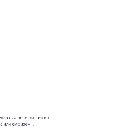
уваат со потешкотии во
ис или емфизем .