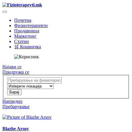
Почетна
Физиотерапевти
Продавница
Маркетинг
Статии
🛒 Кошничка
Најави се
Придружи се
Напредно
Пребарување
Blazhe Arsov