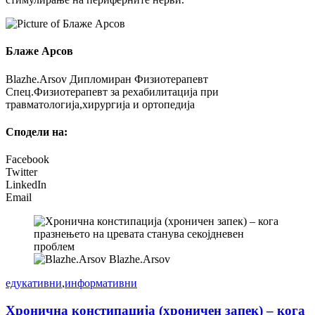
Блаже Арсов
Blazhe.Arsov Дипломиран Физиотерапевт
Спец.Физиотерапевт за рехабилитација при
травматологија,хирургија и ортопедија
Сподели на:
Facebook
Twitter
LinkedIn
Email
Blazhe.Arsov
едукативни
,
информативни
Хронична констипација (хроничен запек) – кога