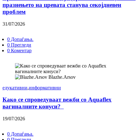
празнењето на цревата станува секојдневен
проблем
31/07/2026
0 Допаѓања.
0 Прегледи
0 Коментар
Blazhe.Arsov
едукативни
,
информативни
Како се спроведуваат вежби со Aquaflex
вагиналните конуси?
19/07/2026
0 Допаѓања.
0 Прегледи