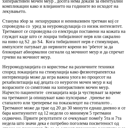
хиперактивен мочен меур , досега нема докази за евентуални
компликации како и влијанието на годините во исходот на
лекувањето.
Станува збор за нехируршки и неинвазивен третман кој се
спроведува со уред за неуромодулација со низок интензитет.
Третманот се спроведува со електроди поставени на кожата на
глуждот каде што се лоцира тибијалниот нерв или сакрално
на ниво од S2 до S4. Кога тибијалниот нерв е стимулиран,
импулсите патуваат до нервните корени во ‘рбетот за да
блокираат абнормални сигнали од мочниот меур и да спречат
грчеви на мочниот меур.
Неуромодулацијата со користење на различните техники
според локацијата на стимулација како физиотерапевтска
интервенција може да игра важна улога во процесот на
рехабилитација кај децата со неуроген мочен меур и кај
возрасните со симптоми на хиперактивен мочен меур.
Најчесто пациентите сензацијата која ја чуствуваат за време
на третманот ја опишуваат како пулсирање ,трнење во
стапалото или треперење на показалецот на стопалото .
Третманот може да трае од 20 до 30 минути еднаш дневно и се
бара контиунитет од 12 недели со минимум 5 третмани
седмично. Првите резултатите се очекуваат помеѓу 5та и 7та
недела што значи дека е потребно поголема посветеност од