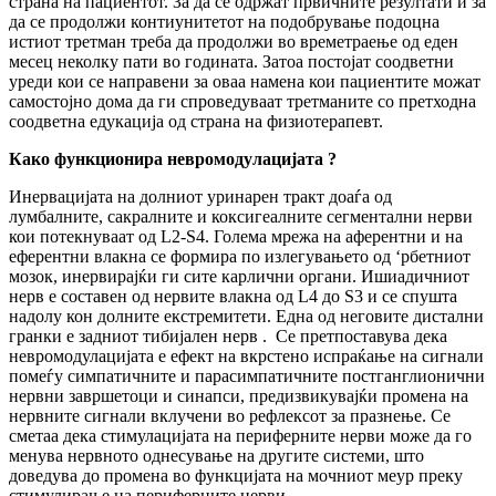
страна на пациентот. За да се одржат првичните резултати и за
да се продолжи контиунитетот на подобрување подоцна
истиот третман треба да продолжи во времетраење од еден
месец неколку пати во годината. Затоа постојат соодветни
уреди кои се направени за оваа намена кои пациентите можат
самостојно дома да ги спроведуваат третманите со претходна
соодветна едукација од страна на физиотерапевт.
Како функционира невромодулација
та ?
Инервацијата на долниот уринарен тракт доаѓа од
лумбалните, сакралните и коксигеалните сегментални нерви
кои потекнуваат од L2-S4. Голема мрежа на аферентни и на
еферентни влакна се формира по излегувањето од ‘рбетниот
мозок, инервирајќи ги сите карлични органи. Ишиадичниот
нерв е составен од нервите влакна од L4 до S3 и се спушта
надолу кон долните екстремитети. Една од неговите дистални
гранки е задниот тибијален нерв . Се претпоставува дека
невромодулацијата е ефект на вкрстено испраќање на сигнали
помеѓу симпатичните и парасимпатичните постганглионични
нервни завршетоци и синапси, предизвикувајќи промена на
нервните сигнали вклучени во рефлексот за празнење. Се
сметаа дека стимулацијата на периферните нерви може да го
менува нервното однесување на другите системи, што
доведува до промена во функцијата на мочниот меур преку
стимулирање на периферните нерви.