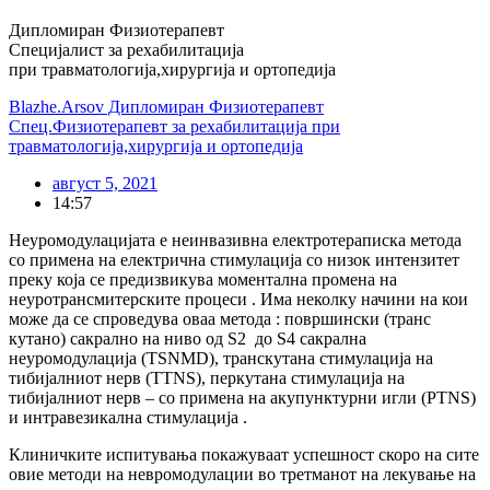
Дипломиран Физиотерапевт
Специјалист за рехабилитација
при травматологија,хирургија и ортопедија
Blazhe.Arsov Дипломиран Физиотерапевт
Спец.Физиотерапевт за рехабилитација при
травматологија,хирургија и ортопедија
август 5, 2021
14:57
Неуромодулацијата е неинвазивна електротераписка метода
со примена на електрична стимулација со низок интензитет
преку која се предизвикува моментална промена на
неуротрансмитерските процеси . Има неколку начини на кои
може да се спроведува оваа метода : површински (транс
кутано) сакрално на ниво од S2 до S4 сакрална
неуромодулација (ТSNMD), транскутана стимулација на
тибијалниот нерв (ТTNS), перкутана стимулација на
тибијалниот нерв – со примена на акупунктурни игли (PTNS)
и интравезикална стимулација .
Клиничките испитувања покажуваат успешност скоро на сите
овие методи на невромодулации во третманот на лекување на