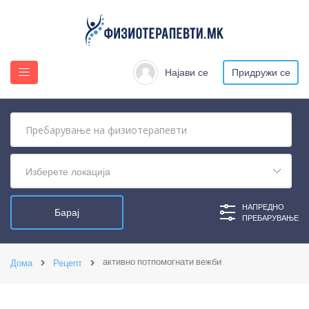
Најави се
Придружи се
Изберете локација
НАПРЕДНО
ПРЕБАРУВАЊЕ
активно потпомогнати вежби
Дома
Рецепт