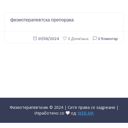
физиотерапевтска препорака
01/09/2024
0 Коментар
0 Допаѓања.
Физиотерапевти.мк © 2024 | Сите права се задржани |
Изработено со
од:
WEB.MK