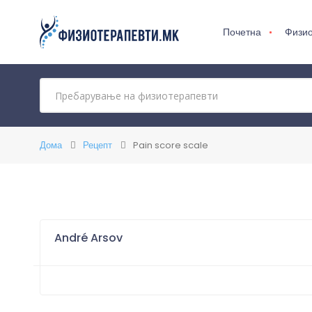
Почетна
Физио
Дома
Рецепт
Pain score scale
André Arsov