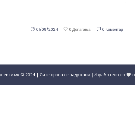
01/09/2024
0 Коментар
0 Допаѓања.
певти.мк © 2024 | Сите права се задржани |Изработено со
о