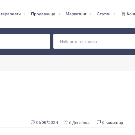
терапевти
Продавница
Маркетинг
Статии
Кош
Изберете локација
01/09/2024
0 Коментар
0 Допаѓања.