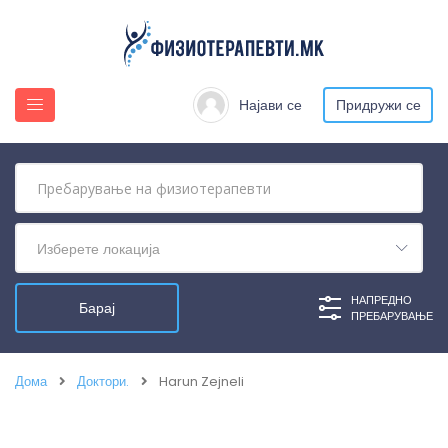
Најави се
Придружи се
Изберете локација
НАПРЕДНО
ПРЕБАРУВАЊЕ
Дома
Доктори.
Harun Zejneli