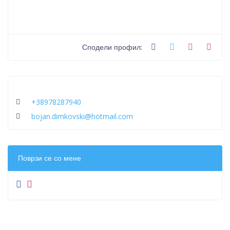
Сподели профил:
+38978287940
bojan.dimkovski@hotmail.com
Поврзи се со мене