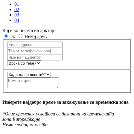
01
02
03
04
Кој е во посета на доктор?
Јас
Некој друг.
Изберете најдобро време за закажување со временска зона
*Овие временски слотови се базирани на временската
зона Europe/Skopje
Нема слободно место.