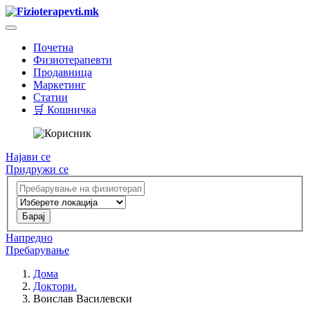
Почетна
Физиотерапевти
Продавница
Маркетинг
Статии
🛒 Кошничка
Најави се
Придружи се
Напредно
Пребарување
Дома
Доктори.
Воислав Василевски