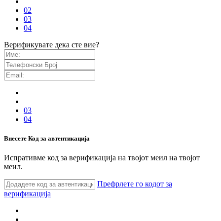
02
03
04
Верификувате дека сте вие?
03
04
Внесете Код за автентикација
Испративме код за верификација на твојот меил на твојот
меил.
Префрлете го кодот за
верификација