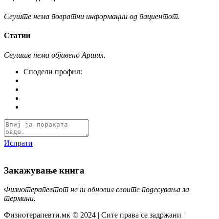
Сеуште нема повратни информации од пациентот.
Статии
Сеуште нема објавено Артил.
Сподели профил:
Испрати
Закажување книга
Физиотерапевтот не ги обновил своите подесувања за
термини.
Физиотерапевти.мк © 2024 | Сите права се задржани |