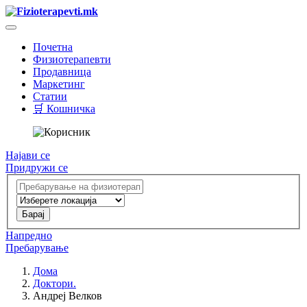
Почетна
Физиотерапевти
Продавница
Маркетинг
Статии
🛒 Кошничка
Најави се
Придружи се
Напредно
Пребарување
Дома
Доктори.
Андреј Велков