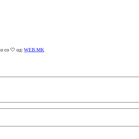
о со 🤍 од:
WEB.MK