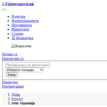
Почетна
Физиотерапевти
Продавница
Маркетинг
Статии
🛒 Кошничка
Најави се
Придружи се
Напредно
Пребарување
Дома
Рецепт
тенс терапија