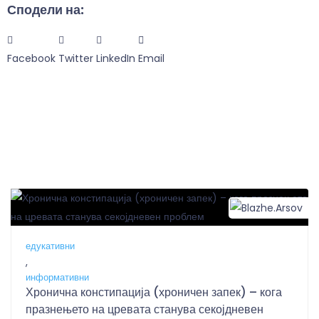
Сподели на:
Facebook
Twitter
LinkedIn
Email
B
едукативни
,
информативни
Хронична констипација (хроничен запек) – кога
празнењето на цревата станува секојдневен