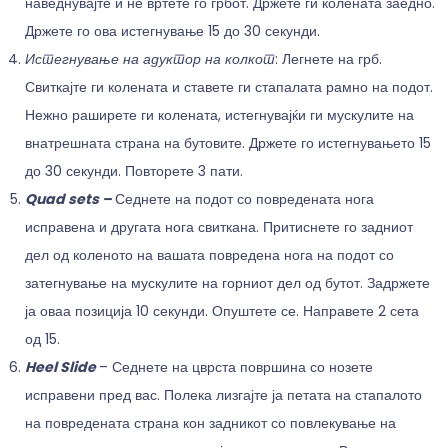
наведнувајте и не вртете го грбот. Држете ги колената заедно.
Држете го ова истегнување 15 до 30 секунди.
Истегнување на адуктор на колкот
: Легнете на грб.
Свиткајте ги колената и ставете ги стапалата рамно на подот.
Нежно раширете ги колената, истегнувајќи ги мускулите на
внатрешната страна на бутовите. Држете го истегнувањето 15
до 30 секунди. Повторете 3 пати.
Quad sets
–
Седнете на подот со повредената нога
исправена и другата нога свиткана. Притиснете го задниот
дел од коленото на вашата повредена нога на подот со
затегнување на мускулите на горниот дел од бутот. Задржете
ја оваа позиција 10 секунди. Опуштете се. Направете 2 сета
од 15.
Heel Slide
– Седнете на цврста површина со нозете
исправени пред вас. Полека лизгајте ја петата на стапалото
на повредената страна кон задникот со повлекување на