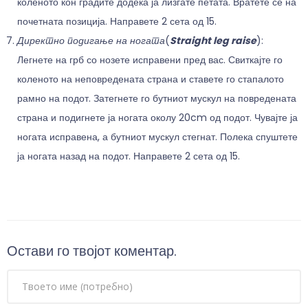
коленото кон градите додека ја лизгате петата. Вратете се на
почетната позиција. Направете 2 сета од 15.
Директно подигање на ногата
(
Straight leg raise
):
Легнете на грб со нозете исправени пред вас. Свиткајте го
коленото на неповредената страна и ставете го стапалото
рамно на подот. Затегнете го бутниот мускул на повредената
страна и подигнете ја ногата околу 20cm од подот. Чувајте ја
ногата исправена, а бутниот мускул стегнат. Полека спуштете
ја ногата назад на подот. Направете 2 сета од 15.
Остави го твојот коментар.