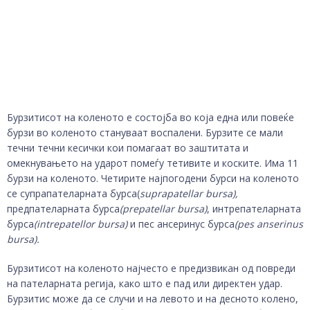
Бурзитисот на коленото е состојба во која една или повеќе
бурзи во коленото стануваат воспалени. Бурзите се мали
течни течни кесички кои помагаат во заштитата и
омекнувањето на ударот помеѓу тетивите и коските. Има 11
бурзи на коленото. Четирите најпогодени бурси на коленото
се супрапателарната бурса(
suprapatellar bursa
),
предпателарната бурса
(prepatellar bursa)
, интрепателарната
бурса
(intrepatellor bursa)
и пес ансеринус бурса
(pes anserinus
bursa
).
Бурзитисот на коленото најчесто е предизвикан од повреди
на пателарната регија, како што е пад или директен удар.
Бурзитис може да се случи и на левото и на десното колено,