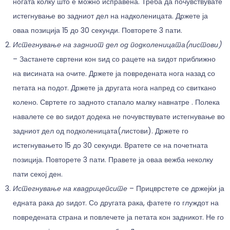
ногата колку што е можно исправена. Треба да почувствувате
истегнување во задниот дел на надколеницата. Држете ја
оваа позиција 15 до 30 секунди. Повторете 3 пати.
Истегнување на задниот дел од подколеницата(листови)
– Застанете свртени кон ѕид со рацете на ѕидот приближно
на висината на очите. Држете ја повредената нога назад со
петата на подот. Држете ја другата нога напред со свиткано
колено. Свртете го задното стапало малку навнатре . Полека
навалете се во ѕидот додека не почувствувате истегнување во
задниот дел од подколеницата(листови). Држете го
истегнувањето 15 до 30 секунди. Вратете се на почетната
позиција. Повторете 3 пати. Правете ја оваа вежба неколку
пати секој ден.
Истегнување на квадрицепсите
– Прицврстете се држејќи ја
едната рака до ѕидот. Со другата рака, фатете го глуждот на
повредената страна и повлечете ја петата кон задникот. Не го