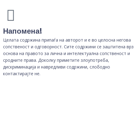
Напомена!
Целата содржина припаѓа на авторот и е во целосна негова
сопственост и одговорност. Сите содржини се заштитена врз
основа на правото за лична и интелектуална сопственост и
сродните права. Доколку приметите злоупотреба,
дискриминација и навредливи содржини, слободно
контактирајте не.