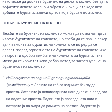
иако може да добиете бурзитис на десното колено без да го
зафатите левото колено и обратно. Локацијата каде што
добивате бурзитис зависи од тоа која бурса е воспалена.
ВЕЖБИ ЗА БУРЗИТИС НА КОЛЕНО
Вежбите за бурзитис на коленото можат да помогнат да се
излечи бурзитисот на коленото, но треба да се праша лекар
дали вежбите за бурзитис на коленото се во ред да се
прават според сериозноста на бурзитисот на коленото. Ако
лекарот ги одобри вежбите на коленото за бурзитис, тие
може да се користат како добар метод за закрепнување на
бурзитисот на коленото.
Истегнување на задниот дел од надколеницата
(хамстринзи)
– Легнете на грб со задникот блиску до
вратата. Истегнете ја неповредената нога директно пред вас
на подот низ вратата. Подигнете ја повредената нога и
потпрете ја на ѕидот до рамката на вратата. Задржете ја