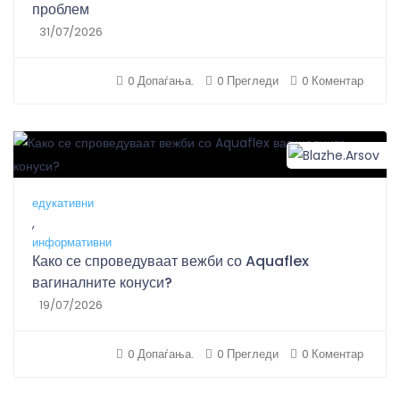
проблем
31/07/2026
0 Допаѓања.
0 Прегледи
0 Коментар
B
едукативни
,
информативни
Како се спроведуваат вежби со Aquaflex
вагиналните конуси?
19/07/2026
0 Допаѓања.
0 Прегледи
0 Коментар