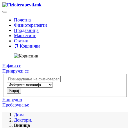
Почетна
Физиотерапевти
Продавница
Маркетинг
Статии
🛒 Кошничка
Најави се
Придружи се
Напредно
Пребарување
Дома
Доктори.
Виница