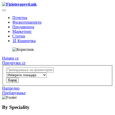
Почетна
Физиотерапевти
Продавница
Маркетинг
Статии
🛒 Кошничка
Најави се
Придружи се
Напредно
Пребарување
By Speciality