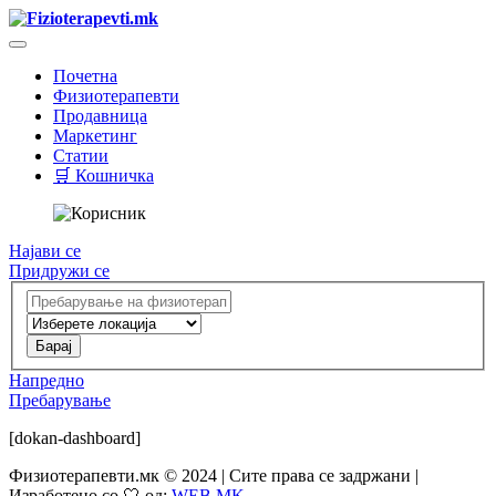
Почетна
Физиотерапевти
Продавница
Маркетинг
Статии
🛒 Кошничка
Најави се
Придружи се
Напредно
Пребарување
[dokan-dashboard]
Физиотерапевти.мк © 2024 | Сите права се задржани |
Изработено со 🤍 од:
WEB.MK