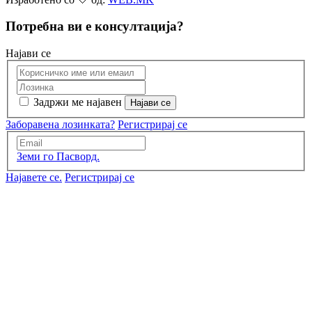
Потребна ви е консултација?
Најави се
Задржи ме најавен
Заборавена лозинката?
Регистрирај се
Земи го Пасворд.
Најавете се.
Регистрирај се