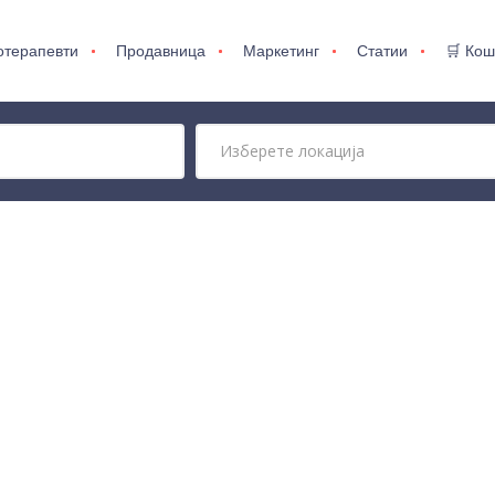
отерапевти
Продавница
Маркетинг
Статии
🛒 Кош