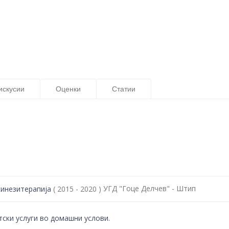
искусии
Оценки
Статии
УГД "Гоце Делчев" - Штип
кинезитерапија
( 2015 - 2020 )
ски услуги во домашни услови.