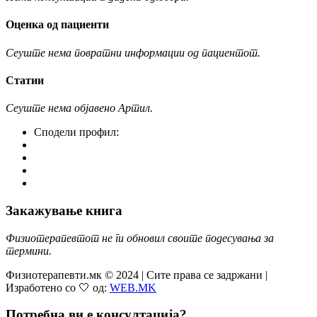
Оценка од пациенти
Сеуште нема повратни информации од пациентот.
Статии
Сеуште нема објавено Артил.
Сподели профил:
Закажување книга
Физиотерапевтот не ги обновил своите подесувања за
термини.
Физиотерапевти.мк © 2024 | Сите права се задржани |
Изработено со 🤍 од:
WEB.MK
Потребна ви е консултација?