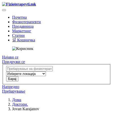
Почетна
Физиотерапевти
Продавница
Маркетинг
Статии
🛒 Кошничка
Најави се
Придружи се
Напредно
Пребарување
Дома
Доктори.
Jovan Karajanov