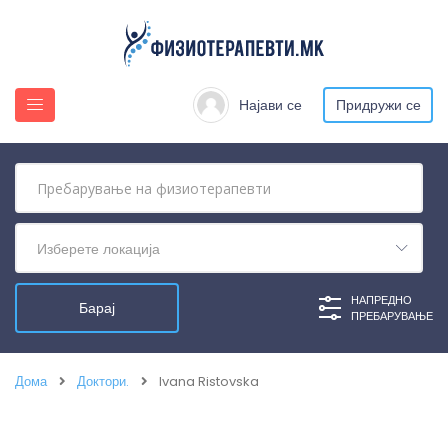
Најави се
Придружи се
Изберете локација
НАПРЕДНО
ПРЕБАРУВАЊЕ
Дома
Доктори.
Ivana Ristovska