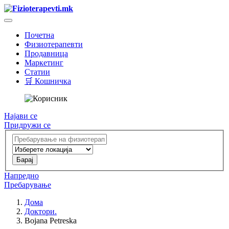
Почетна
Физиотерапевти
Продавница
Маркетинг
Статии
🛒 Кошничка
Најави се
Придружи се
Напредно
Пребарување
Дома
Доктори.
Bojana Petreska