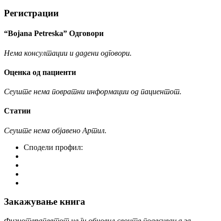
Регистрации
“Bojana Petreska” Одговори
Нема консултации и дадени одговори.
Оценка од пациенти
Сеуште нема повратни информации од пациентот.
Статии
Сеуште нема објавено Артил.
Сподели профил:
Закажување книга
Физиотерапевтот не ги обновил своите подесувања за