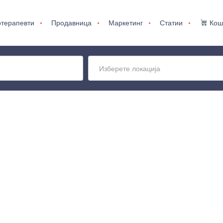
терапевти
Продавница
Маркетинг
Статии
Кош
Изберете локација