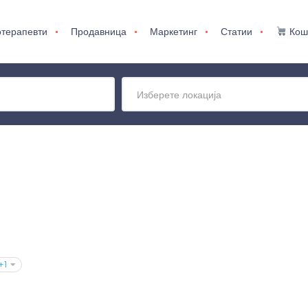
терапевти
Продавница
Маркетинг
Статии
Кош
Изберете локација
+1