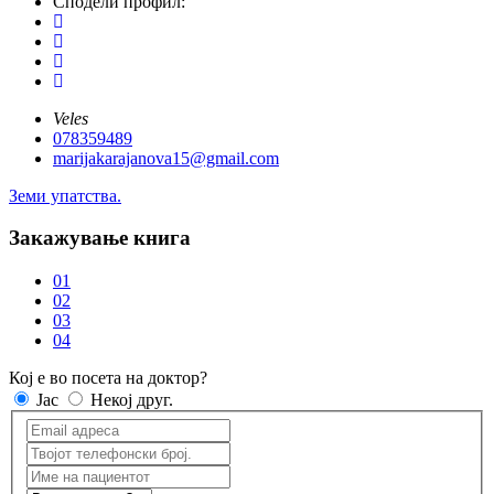
Сподели профил:
Veles
078359489
marijakarajanova15@gmail.com
Земи упатства.
Закажување книга
01
02
03
04
Кој е во посета на доктор?
Јас
Некој друг.