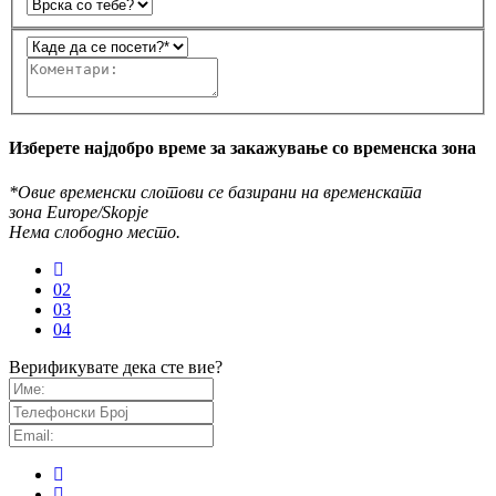
Изберете најдобро време за закажување со временска зона
*Овие временски слотови се базирани на временската
зона Europe/Skopje
Нема слободно место.
02
03
04
Верификувате дека сте вие?