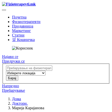
Почетна
Физиотерапевти
Продавница
Маркетинг
Статии
🛒 Кошничка
Најави се
Придружи се
Напредно
Пребарување
Дома
Доктори.
Марија Карајанова