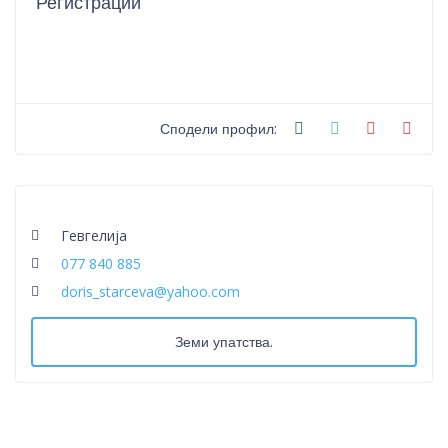
Регистрации
Сподели профил:
Гевгелија
077 840 885
doris_starceva@yahoo.com
Земи упатства.