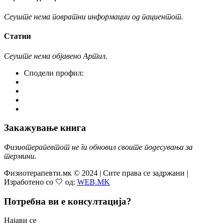
Сеуште нема повратни информации од пациентот.
Статии
Сеуште нема објавено Артил.
Сподели профил:
Закажување книга
Физиотерапевтот не ги обновил своите подесувања за
термини.
Физиотерапевти.мк © 2024 | Сите права се задржани |
Изработено со 🤍 од:
WEB.MK
Потребна ви е консултација?
Најави се