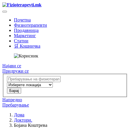
Почетна
Физиотерапевти
Продавница
Маркетинг
Статии
🛒 Кошничка
Најави се
Придружи се
Напредно
Пребарување
Дома
Доктори.
Бојана Коштрева